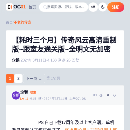
OG
01
A
首页
注册
A
首页
/
不老的传奇
【耗时三个月】传奇风云高清重制
版~跟室友通关版~全明文无加密
企鹅
·
2024年3月11日
·
4,138
浏览
·
26
回复
1
2
下一页 →
第
1
/
2
页
企鹅
楼主
#
1
0
企鹅
Lv.
1
·
915
帖
·
2024年3月11日 上午07:08
【耗时三个月】传奇风云高清重制版~跟室友通关版~
全明文无加密
17周年及以上
客户端，单机
PS:自己下载