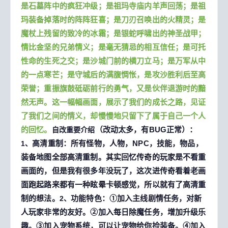
是石墓阵中的疯狂冲级；是祖玛寺庙内羊声回荡；是祖
玛装备掉落时的阵阵狂喜；是刀刃召唤出的火精灵；是
魔杖上残留的致冷的冰霜；是银蛇呼啸出的神圣战甲；
情比金坚的兄弟情义；是毫无猜忌的相互信任；是可托
性命的生死之交；是沙城门前的横刀立马；是万军从中
的一点寒芒；是守城后的满腹惆怅，是攻沙胜利后至高
荣誉；重振旗鼓砥砺前行的勇气，又是伙伴退游时的黯
然无声。这一幅幅画面，展示了我们的成长之路，见证
了我们之间的情义，却慢慢地只留下了属于自己一个人
的回忆。
（改动太多，有BUG正常）
：
自改重要介绍
高清重制：所有怪物，人物，NPC，技能，物品，
1、
装备地图全部高清重制。其实回忆传奇的玩家是不看重
画面的，但是我有很多年没玩了，这次进传奇看着老画
面跑起路来都有一种眩晕卡顿感觉，所以就有了高清重
制的想法。
功能特色：①加入主线剧情任务，对新
2、
人玩家非常的友好。②加入每日除魔任务，增加升级乐
趣。③加入宠物系统，可以让宠物给你捡装备。④加入