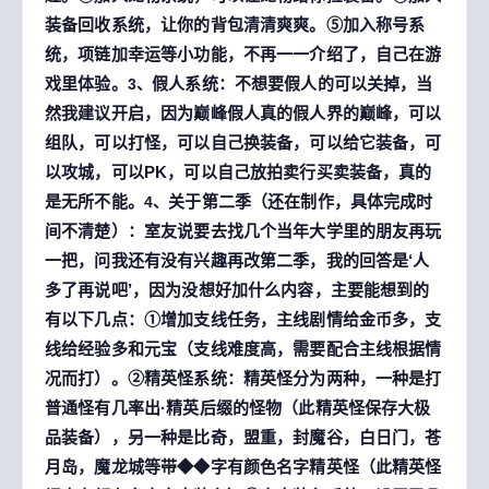
装备回收系统，让你的背包清清爽爽。⑤加入称号系
统，项链加幸运等小功能，不再一一介绍了，自己在游
戏里体验。
假人系统：不想要假人的可以关掉，当
3、
然我建议开启，因为巅峰假人真的假人界的巅峰，可以
组队，可以打怪，可以自己换装备，可以给它装备，可
以攻城，可以PK，可以自己放拍卖行买卖装备，真的
是无所不能。
关于第二季（还在制作，具体完成时
4、
间不清楚）：室友说要去找几个当年大学里的朋友再玩
一把，问我还有没有兴趣再改第二季，我的回答是‘人
多了再说吧’，因为没想好加什么内容，主要能想到的
有以下几点：①增加支线任务，主线剧情给金币多，支
线给经验多和元宝（支线难度高，需要配合主线根据情
况而打）。②精英怪系统：精英怪分为两种，一种是打
普通怪有几率出·精英后缀的怪物（此精英怪保存大极
品装备），另一种是比奇，盟重，封魔谷，白日门，苍
月岛，魔龙城等带◆◆字有颜色名字精英怪（此精英怪