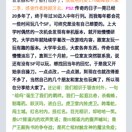
登录器和补丁都打包好了
，
底板用的是1.76巅峰假人第
二季，感谢作者跨越浮云。
传奇的日子
一晃已经
PS2:
20多年了，
终于
年过30迈入中年行列。
而我每年都会花
一些时间
玩几个
SF
，
可终究是
没有自己想要的
。
上大
学时
偶然的一次机会发现
有
单机版本，
就开始慢慢研
究，大学四年就陆续学着改一改游戏内容，跟室友玩一
玩有趣的版本。大学毕业后，大家各奔东西，传奇也就
慢慢淡忘了，直到三个月前，一位室友突然联系我，说
还有没有SF可以玩，想找回当年的回忆，于是我又开
始亲自操刀，一点点改，一点点测，到现在也就改得差
不多了，当然
自己的几个朋友
和室友也
玩爽了，
所以
现
在分享给大家了
。
我们相识于银杏村外，一句
还记得：
“组吗”诞生了我们的羁绊。我们一起逛比奇，杀蜘蛛，
制毒药。跃沃玛，进白日。虎卫堂内抢虎卫。跨毒蛇，
闯土城。红名村内，挂红名。目光相识，却哈哈一笑。
是UT频道内的欢声笑语；是IS频道内的撕声喊叫；是
尸王殿狗书的争夺战；是死亡棺材触龙神的魔法免疫；