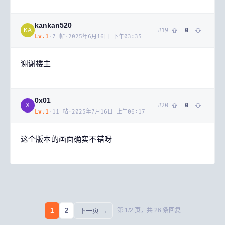
kankan520
#
19
0
KA
Lv.
1
·
7
帖
·
2025年6月16日 下午03:35
谢谢楼主
0x01
#
20
0
X
Lv.
1
·
11
帖
·
2025年7月16日 上午06:17
这个版本的画面确实不错呀
1
2
下一页 →
第
1
/
2
页，共
26
条回复