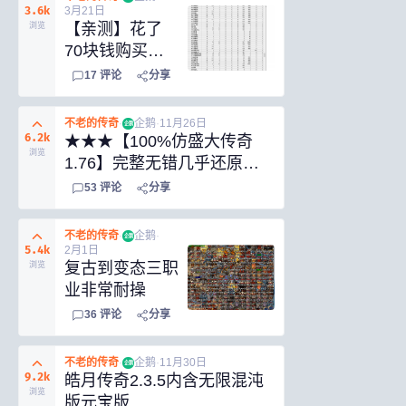
3.6k
3月21日
【亲测】花了
浏览
70块钱购买的
2004年秋风传
17
评论
分享
奇2.91服务端
+完整客户端，
不老的传奇
·
企鹅
·
11月26日
企鹅
珍藏版本！
6.2k
★★★【100%仿盛大传奇
浏览
1.76】完整无错几乎还原了
所有2003年传奇原貌，绝对
53
评论
分享
经典★★★
不老的传奇
·
企鹅
·
企鹅
5.4k
2月1日
复古到变态三职
浏览
业非常耐操
36
评论
分享
不老的传奇
·
企鹅
·
11月30日
企鹅
9.2k
皓月传奇2.3.5内含无限混沌
浏览
版元宝版