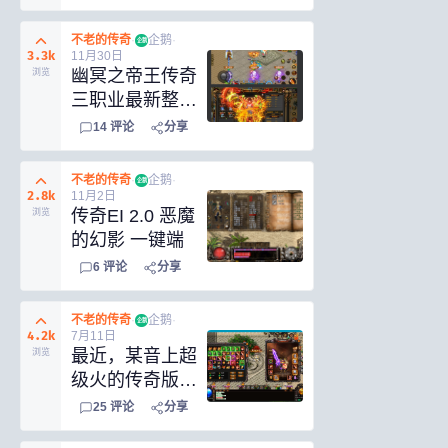
不老的传奇
·
企鹅
·
企鹅
3.3k
11月30日
幽冥之帝王传奇
浏览
三职业最新整理
Win一键服务端
14
评论
分享
+多区跨服+管
理后台+GM授
不老的传奇
·
企鹅
·
企鹅
权后台+PC安卓
2.8k
11月2日
传奇EI 2.0 恶魔
浏览
的幻影 一键端
6
评论
分享
不老的传奇
·
企鹅
·
企鹅
4.2k
7月11日
最近，某音上超
浏览
级火的传奇版本
《血战屠龙》十
25
评论
分享
大陆带GM后台