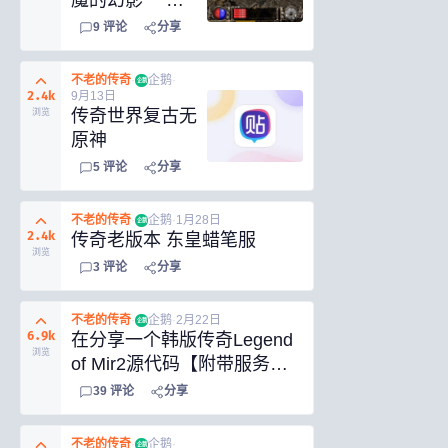
魔的幻影 一键
端 第二版
9
评论
分享
不老的传奇
·
企鹅
·
企鹅
2.4k
9月13日
传奇世界复古无
浏览
原神
5
评论
分享
不老的传奇
·
企鹅
·
1月28日
企鹅
2.4k
传奇老版本 东皇蜡笔服
浏览
3
评论
分享
不老的传奇
·
企鹅
·
2月22日
企鹅
6.9k
在分享一个韩版传奇Legend
浏览
of Mir2源代码【附带服务端
和客户端】
39
评论
分享
不老的传奇
·
企鹅
·
企鹅