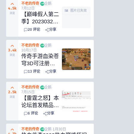
使用了996引
不老的传奇
·
企鹅
·
企鹅
擎。
4.5k
7月12日
🖼 图片已失效
【巅峰假人第二
浏览
季】20230326
更新 1.76复古
20
评论
分享
三职业传奇 全
文明版无任何限
不老的传奇
·
企鹅
·
企鹅
制
3.4k
10月17日
传奇手游血染苍
浏览
穹3D可注册完
整一键服务端
13
评论
分享
+后台+安装教
程
不老的传奇
·
企鹅
·
企鹅
2.5k
7月15日
【雷霆之怒】本
浏览
论坛首发精品传
奇页游雷霆之怒
6
评论
分享
镜像一键端
不老的传奇
·
企鹅
·
1月30日
企鹅