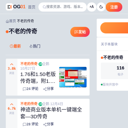
OG
01
A
首页
注册
A
首页
/
不老的传奇
不老的传奇
发帖
关于本版块
最新
热门
不老的传奇
不老的传奇
·
企鹅
·
企鹅
116
3.8k
10月27日
1.76和1.50老版
浏览
帖子
传奇端，附1.76
版块开放中
和1.50客户端和
24
评论
分享
外挂！
不老的传奇
·
企鹅
·
12月4日
企鹅
6.7k
神迹商业版本单机一键端全
浏览
套—3D传奇
28
评论
分享