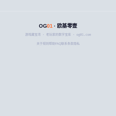
OG
01
· 欧基零壹
游戏藏宝湾 · 老玩家的数字宝库 · og01.com
关于
规则
帮助
FAQ
联系
条款
隐私