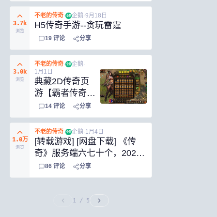
Win一键即玩服
务端+安卓源码
不老的传奇
·
企鹅
·
9月18日
企鹅
+GM后台
3.7k
H5传奇手游--贪玩雷霆
浏览
19
评论
分享
不老的传奇
·
企鹅
·
企鹅
3.0k
1月1日
典藏2D传奇页
浏览
游【霸者传奇之
花千骨】2025
14
评论
分享
最新整理Win系
一键服务端+教
不老的传奇
·
企鹅
·
1月4日
企鹅
程
1.0万
[转载游戏] [网盘下载] 《传
浏览
奇》服务端六七十个，2022
和2023的版本，慢慢玩~~~
86
评论
分享
1
/
5