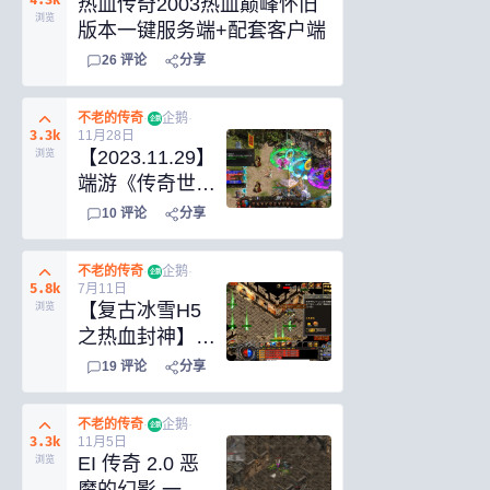
4.3k
热血传奇2003热血巅峰怀旧
浏览
版本一键服务端+配套客户端
26
评论
分享
不老的传奇
·
企鹅
·
企鹅
3.3k
11月28日
【2023.11.29】
浏览
端游《传奇世
界-暗影传世》
10
评论
分享
五职业4大陆
+联机登录器
不老的传奇
·
企鹅
·
企鹅
+支持单机外网
5.8k
7月11日
【复古冰雪H5
浏览
局域网
之热血封神】双
区+新GM授权
19
评论
分享
后台-手动源码
不老的传奇
·
企鹅
·
企鹅
3.3k
11月5日
EI 传奇 2.0 恶
浏览