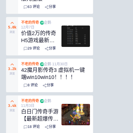
63
评论
分享
不老的传奇
·
企鹅
·
企鹅
5.0k
12月7日
价值2万的传奇
浏览
H5游戏最新版
源码
29
评论
分享
不老的传奇
·
企鹅
·
11月30日
企鹅
3.2k
42魔月影传奇3 虚拟机一键
浏览
端win10win10！！！！
8
评论
分享
不老的传奇
·
企鹅
·
企鹅
3.4k
11月3日
白日门传奇手游
浏览
【最新超爆传
奇】2023整理
18
评论
分享