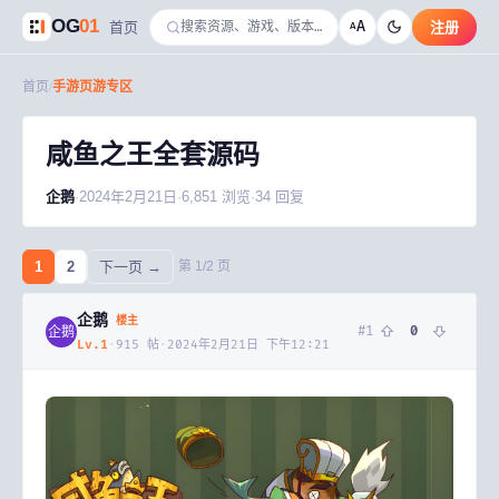
OG
01
A
首页
注册
A
首页
/
手游页游专区
咸鱼之王全套源码
企鹅
·
2024年2月21日
·
6,851
浏览
·
34
回复
1
2
下一页 →
第
1
/
2
页
企鹅
楼主
#
1
0
企鹅
Lv.
1
·
915
帖
·
2024年2月21日 下午12:21