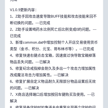
V1.0.9更新内容：
1、Z助手因攻击速度导致BUFF技能和攻击技能来回不
断切换的问题。---已完成
2、Z助手设置喝药水比例死亡后比例变成0的问题。---
已完成
3、新增common.dat中增加控制个人开店交易使用货币
类型（金币、积分、元宝、哥布林币等）。---已完成
4、修复快速右键点击宝箱，因速度过快导致宝箱掉落
物品丢失问题。---已解决
5、修复纪念戒指掉会耐久及多出一个攻击力增加属性
改成魔法攻击力增加属性。---已解决
6、修复扩展自定义物品耐久无限部分物品设置后无效
的问题。---已解决
7、X商店选择端口后增加按回车键购买及使用。---已
解决
8、修复装备守护时如鲁道夫会重复出现两个守护的问