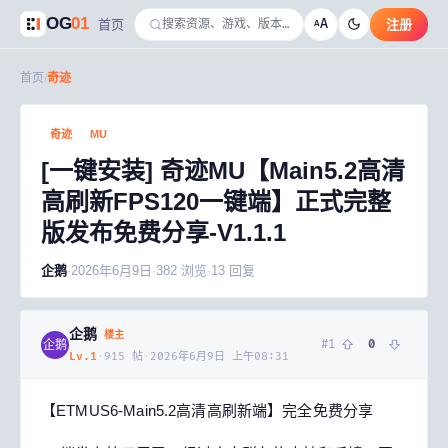
OG
01
A
首页
注册
A
首页
/
奇迹
奇迹
MU
[一键安装] 奇迹MU【Main5.2高清
高刷新FPS120一键端】正式完整
版发布免费分享-V1.1.1
企鹅
·
2026年6月9日
·
382
浏览
·
13
回复
企鹅
楼主
#
1
0
企鹅
Lv.
1
·
915
帖
·
2026年6月9日 上午08:31
【ETMUS6-Main5.2高清高刷新端】完全免费分享