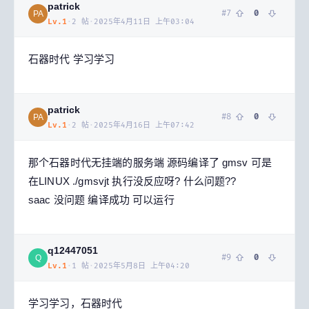
patrick
#
7
0
PA
Lv.
1
·
2
帖
·
2025年4月11日 上午03:04
石器时代 学习学习
patrick
#
8
0
PA
Lv.
1
·
2
帖
·
2025年4月16日 上午07:42
那个石器时代无挂端的服务端 源码编译了 gmsv 可是
在LINUX ./gmsvjt 执行没反应呀? 什么问题??
saac 没问题 编译成功 可以运行
q12447051
#
9
0
Q
Lv.
1
·
1
帖
·
2025年5月8日 上午04:20
学习学习，石器时代