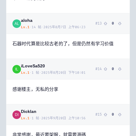
aloha
#
13
0
AL
Lv.
1
·
14
帖
·
2025年8月7日 上午06:23
石器时代算是比较古老的了，但是仍然有学习价值
iLoveSa520
#
14
0
IL
Lv.
1
·
1
帖
·
2025年8月20日 下午10:01
感谢楼主，无私的分享
Dicklan
#
15
0
DI
Lv.
1
·
1
帖
·
2025年9月20日 上午10:56
非常感謝，最近要架服，就需要源碼