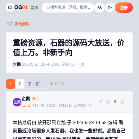
OG
01
A
首页
注册
A
首页
/
其他游戏
重磅资源，石器的源码大放送，价
值上万。非新手向
企鹅
·
2023年6月29日
·
5,593
浏览
·
33
回复
1
2
下一页 →
第
1
/
2
页
企鹅
楼主
#
1
0
企鹅
Lv.
1
·
915
帖
·
2023年6月29日 上午06:47
本帖最后由 放开那只企鹅 于 2023-6-29 14:52 编辑
看
到最近论坛很多人发石器，我也发一些好货。都是自己