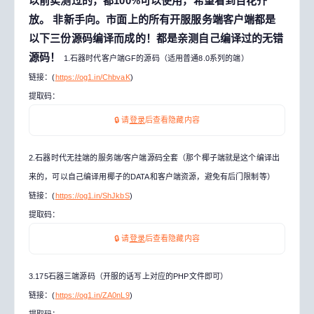
以前实测过的，都100%可以使用，希望看到百花齐
放。
非新手向。市面上的所有开服服务端客户端都是
以下三份源码编译而成的！都是亲测自己编译过的无错
源码！
1.石器时代客户端GF的源码（适用普通8.0系列的端）
链接：(
https://og1.in/ChbvaK
)
提取码：
🔒 请
登录
后查看隐藏内容
2.石器时代无挂端的服务端/客户端源码全套（那个椰子端就是这个编译出
来的，可以自己编译用椰子的DATA和客户端资源，避免有后门限制等）
链接：(
https://og1.in/ShJkbS
)
提取码：
🔒 请
登录
后查看隐藏内容
3.175石器三端源码（开服的话写上对应的PHP文件即可）
链接：(
https://og1.in/ZA0nL9
)