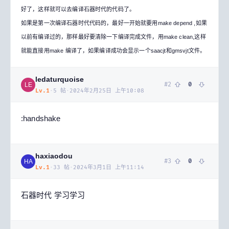
好了，这样就可以去编译石器时代的代码了。
如果是第一次编译石器时代代码的，最好一开始就要用make depend ,如果
以前有编译过的，那样最好要清除一下编译完成文件，用make clean,这样
就能直接用make 编译了，如果编译成功会显示一个saacjt和gmsvjt文件。
ledaturquoise
#
2
0
LE
Lv.
1
·
5
帖
·
2024年2月25日 上午10:08
:handshake
haxiaodou
#
3
0
HA
Lv.
1
·
33
帖
·
2024年3月1日 上午11:14
石器时代 学习学习