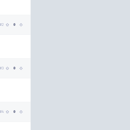
#
2
0
#
3
0
#
4
0