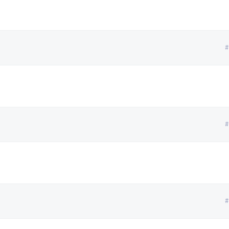
#
#
#