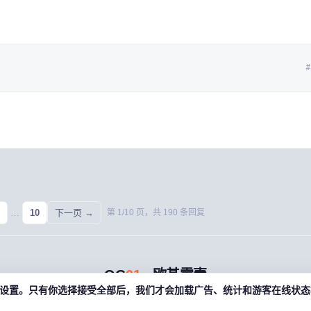
#
…
10
下一页 →
第
1
/
10
页，共
190
条回复
OG
01
· 欧基零壹
偏好设置。只有你选择接受全部后，我们才会加载广告、统计和游客在线状态相关
游戏藏宝湾 · 老玩家的数字宝库 · og01.com