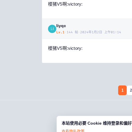
楼猪V5啊:victory:
liyqc
LI
Lv.
1
·
144
帖
·
2024年1月2日 上午01:14
楼猪V5啊:victory:
1
2
本站使用必要 Cookie 维持登录和
查看隐私政策