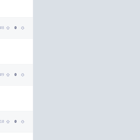
#
8
0
#
9
0
10
0