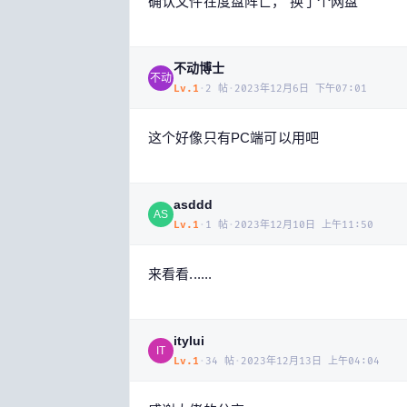
确认文件在度盘阵亡， 换了个网盘
不动博士
不动
Lv.
1
·
2
帖
·
2023年12月6日 下午07:01
这个好像只有PC端可以用吧
asddd
AS
Lv.
1
·
1
帖
·
2023年12月10日 上午11:50
来看看......
itylui
IT
Lv.
1
·
34
帖
·
2023年12月13日 上午04:04