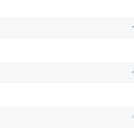
#
#
#