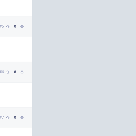
#
5
0
#
6
0
#
7
0