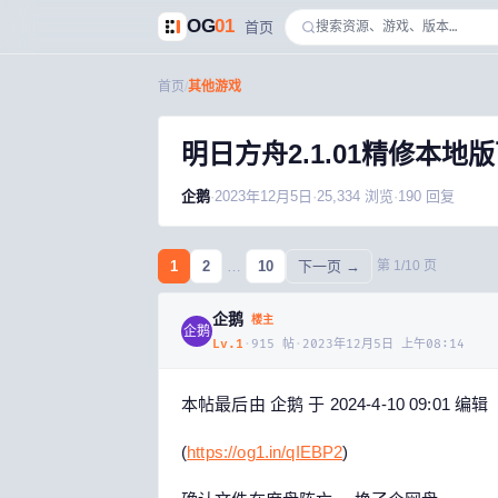
OG
01
首页
首页
/
其他游戏
明日方舟2.1.01精修本地
企鹅
·
2023年12月5日
·
25,334
浏览
·
190
回复
1
2
…
10
下一页 →
第
1
/
10
页
企鹅
楼主
企鹅
Lv.
1
·
915
帖
·
2023年12月5日 上午08:14
本帖最后由 企鹅 于 2024-4-10 09:01 编辑
(
https://og1.in/qIEBP2
)