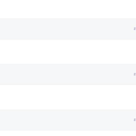
#
#
#