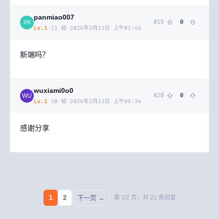
panmiao007
#
19
0
PA
Lv.
1
·
15
帖
·
2026年3月23日 上午05:46
新端吗？
wuxiami0o0
#
20
0
WU
Lv.
1
·
30
帖
·
2026年3月23日 上午06:34
感谢分享
1
2
下一页 →
第
1
/
2
页，共
21
条回复