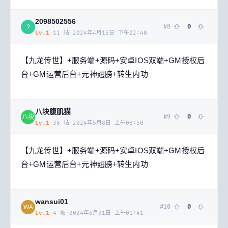
2098502556
#
8
0
?
Lv.
1
·
11
帖
·
2024年4月15日 下午02:40
【九龙传世】+服务端+源码+安卓IOS双端+GM授权后
台+GM运营后台+元神翅膀+转生内功
八块腹肌猫
#
9
0
八块
Lv.
1
·
36
帖
·
2024年5月8日 上午08:50
【九龙传世】+服务端+源码+安卓IOS双端+GM授权后
台+GM运营后台+元神翅膀+转生内功
wansui01
#
10
0
WA
Lv.
1
·
4
帖
·
2024年5月31日 上午01:41