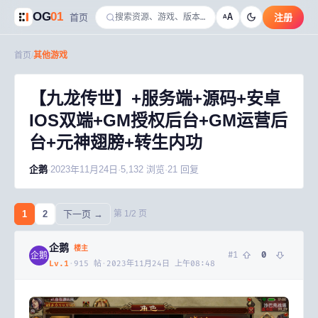
OG
01
A
首页
注册
A
首页
/
其他游戏
【九龙传世】+服务端+源码+安卓
IOS双端+GM授权后台+GM运营后
台+元神翅膀+转生内功
企鹅
·
2023年11月24日
·
5,132
浏览
·
21
回复
1
2
下一页 →
第
1
/
2
页
企鹅
楼主
#
1
0
企鹅
Lv.
1
·
915
帖
·
2023年11月24日 上午08:48