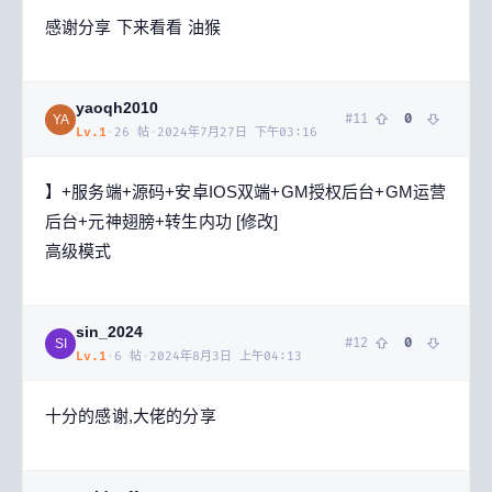
感谢分享 下来看看 油猴
yaoqh2010
#
11
0
YA
Lv.
1
·
26
帖
·
2024年7月27日 下午03:16
】+服务端+源码+安卓IOS双端+GM授权后台+GM运营
后台+元神翅膀+转生内功 [修改]
高级模式
sin_2024
#
12
0
SI
Lv.
1
·
6
帖
·
2024年8月3日 上午04:13
十分的感谢,大佬的分享