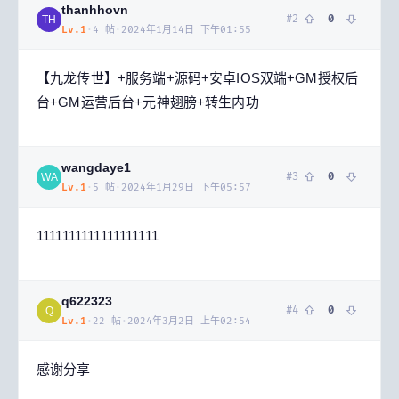
thanhhovn
#
2
0
TH
Lv.
1
·
4
帖
·
2024年1月14日 下午01:55
【九龙传世】+服务端+源码+安卓IOS双端+GM授权后
台+GM运营后台+元神翅膀+转生内功
wangdaye1
#
3
0
WA
Lv.
1
·
5
帖
·
2024年1月29日 下午05:57
1111111111111111111
q622323
#
4
0
Q
Lv.
1
·
22
帖
·
2024年3月2日 上午02:54
感谢分享