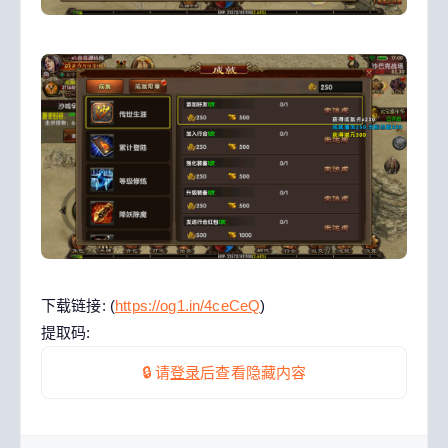
下载链接: (
https://og1.in/4ceCeQ
)
提取码:
🔒 请
登录
后查看隐藏内容