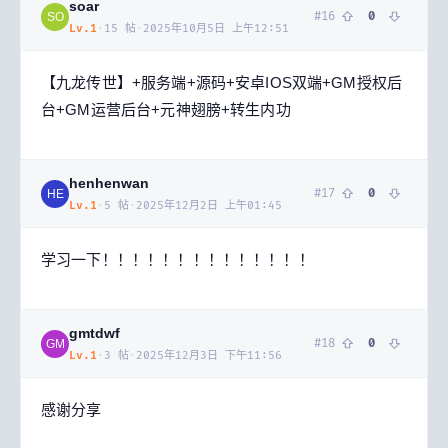
soar
#
16
0
SO
Lv.
1
·
15
帖
·
2025年10月5日 上午12:51
【九龙传世】+服务端+源码+安卓IOS双端+GM授权后
台+GM运营后台+元神翅膀+转生内功
henhenwan
#
17
0
HE
Lv.
1
·
5
帖
·
2025年12月2日 上午01:45
学习一下！！！！！！！！！！！！！！
gmtdwf
#
18
0
GM
Lv.
1
·
3
帖
·
2025年12月3日 下午11:56
感谢分享