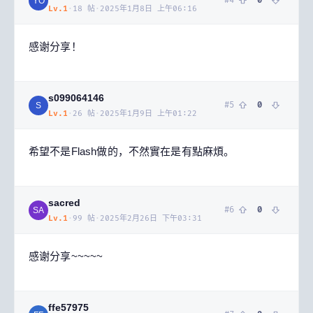
#
4
0
YO
Lv.
1
·
18
帖
·
2025年1月8日 上午06:16
感谢分享！
s099064146
#
5
0
S
Lv.
1
·
26
帖
·
2025年1月9日 上午01:22
希望不是Flash做的，不然實在是有點麻煩。
sacred
#
6
0
SA
Lv.
1
·
99
帖
·
2025年2月26日 下午03:31
感谢分享~~~~~
ffe57975