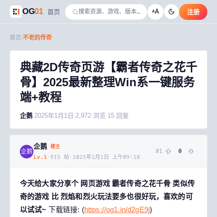
OG
01
A
首页
注册
A
首页
/
不老的传奇
典藏2D传奇页游【霸者传奇之花千
骨】2025最新整理Win系一键服务
端+教程
企鹅
·
2025年1月1日
·
2,972
浏览
·
15
回复
企鹅
楼主
#
1
0
企鹅
Lv.
1
·
915
帖
·
2025年1月1日 上午09:18
今天给大家分享个 网页游戏 霸者传奇之花千骨 类似传
奇的游戏 比 烈焰和烈火玩法要多也很好玩，喜欢的可
以试试~
下载链接: (
https://og1.in/d2gE9j
)