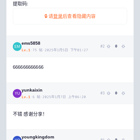
提取码:
🔒 请
登录
后查看隐藏内容
ems5858
#
2
0
EM
Lv.
1
·
75
帖
·
2025年1月5日 下午01:27
666666666666
yunkaixin
#
3
0
YU
Lv.
1
·
6
帖
·
2025年1月7日 上午06:20
不错 感谢分享！
youngkingdom