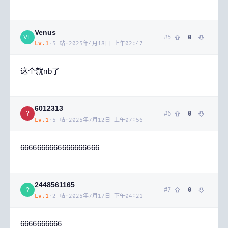
Venus
#
5
0
VE
Lv.
1
·
5
帖
·
2025年4月18日 上午02:47
这个就nb了
6012313
#
6
0
?
Lv.
1
·
5
帖
·
2025年7月12日 上午07:56
6666666666666666666
2448561165
#
7
0
?
Lv.
1
·
2
帖
·
2025年7月17日 下午04:21
6666666666