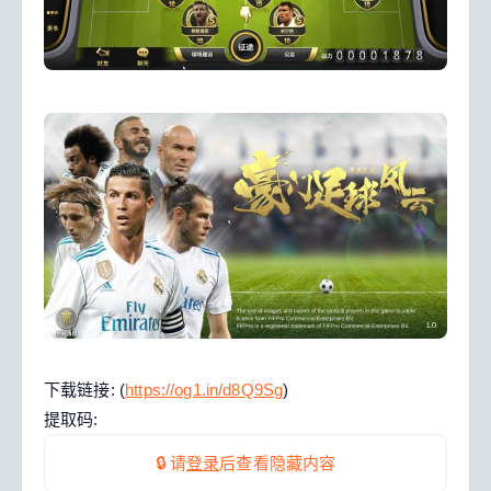
下载链接: (
https://og1.in/d8Q9Sg
)
提取码:
🔒 请
登录
后查看隐藏内容