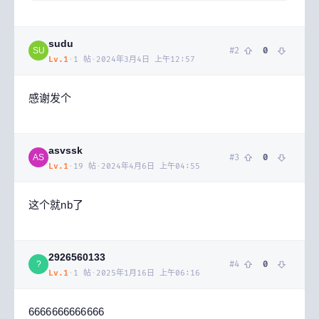
sudu
#
2
0
SU
Lv.
1
·
1
帖
·
2024年3月4日 上午12:57
感谢发个
asvssk
#
3
0
AS
Lv.
1
·
19
帖
·
2024年4月6日 上午04:55
这个就nb了
2926560133
#
4
0
?
Lv.
1
·
1
帖
·
2025年1月16日 上午06:16
6666666666666