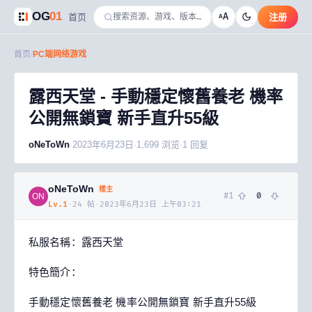
OG
01
A
首页
注册
A
首页
/
PC端网络游戏
露西天堂 - 手動穩定懷舊養老 機率
公開無鎖寶 新手直升55級
oNeToWn
·
2023年6月23日
·
1,699
浏览
·
1
回复
oNeToWn
楼主
#
1
0
ON
Lv.
1
·
24
帖
·
2023年6月23日 上午03:21
私服名稱：露西天堂
特色簡介：
手動穩定懷舊養老 機率公開無鎖寶 新手直升55級