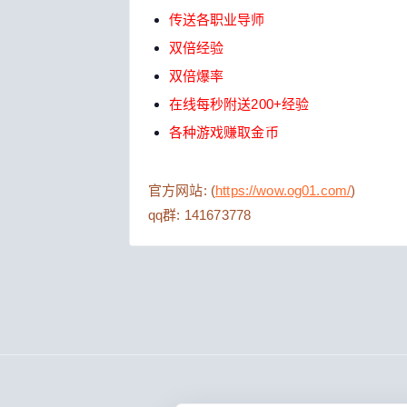
传送各职业导师
双倍经验
双倍爆率
在线每秒附送200+经验
各种游戏赚取金币
官方网站: (
https://wow.og01.com/
)
qq群: 141673778