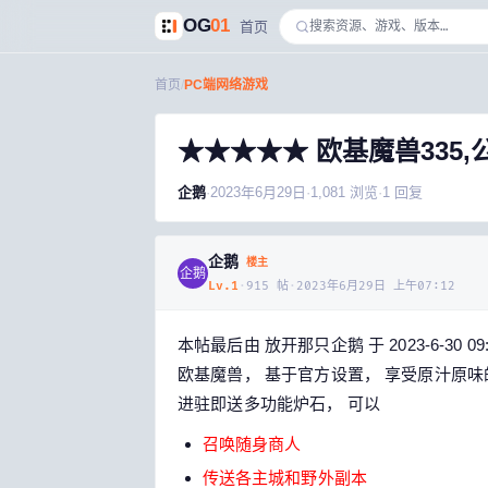
OG
01
首页
首页
/
PC端网络游戏
★★★★★ 欧基魔兽335
企鹅
·
2023年6月29日
·
1,081
浏览
·
1
回复
企鹅
楼主
企鹅
Lv.
1
·
915
帖
·
2023年6月29日 上午07:12
本帖最后由 放开那只企鹅 于 2023-6-30 09
欧基魔兽， 基于官方设置， 享受原汁原
进驻即送多功能炉石， 可以
召唤随身商人
传送各主城和野外副本