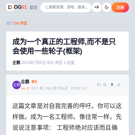
OG
01
A
首页
注册
A
首页
/
DIY专区
成为一个真正的工程师,而不是只
会使用一些轮子(框架)
企鹅
·
2023年7月6日
·
923
浏览
·
1
回复
企鹅
楼主
#
1
0
企鹅
Lv.
1
·
915
帖
·
2023年7月6日 上午07:12
这篇文章是对自我完善的呼吁。你可以这
样做。成为一名工程师。
像往常一样，先
说说注意事项： 工程师绝对应该而且确