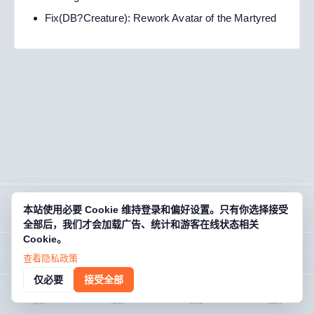
Fix(DB?Creature): Rework Avatar of the Martyred
本站使用必要 Cookie 维持登录和偏好设置。只有你选择接受
OG
01
· 欧基零壹
全部后，我们才会加载广告、统计和游客在线状态相关
Cookie。
欧基魔兽 2023.07.01 更新
游戏藏宝湾 · 老玩家的数字宝库 · og01.com
登录后回复
查看隐私政策
1
回复 ·
1,154
浏览
关于
规则
帮助
FAQ
联系
条款
隐私
仅必要
接受全部
首页
搜索
通知
我的