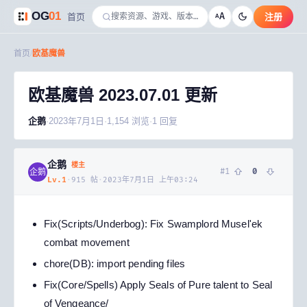
OG
01
A
首页
注册
A
首页
/
欧基魔兽
欧基魔兽 2023.07.01 更新
企鹅
·
2023年7月1日
·
1,154
浏览
·
1
回复
企鹅
楼主
#
1
0
企鹅
Lv.
1
·
915
帖
·
2023年7月1日 上午03:24
Fix(Scripts/Underbog): Fix Swamplord Musel'ek
combat movement
chore(DB): import pending files
Fix(Core/Spells) Apply Seals of Pure talent to Seal
of Vengeance/