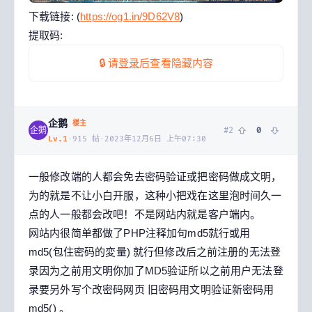
下载链接: (
https://og1.in/9D62V8
)
提取码:
🔒 请
登录
后查看隐藏内容
企鹅
楼主
#
2
0
企鹅
Lv.
1
·
915
帖
·
2023年12月6日 上午07:30
一般修改端的人都会免去密码验证或把密码做成文明，
为的就是不让小白开服，这种小把戏在这里泡时间久一
点的人一般都会改吧！不是网站内就是客户端内。
网站内很简单都做了PHP注释加句md5就行或用
md5(包住密码的変量) 就行但修改后之前注册的无法登
录因为之前用文明你加了MD5验证所以之前用户无法登
录要另外写个改密码网页 旧密码用文明验证新密码用
md5() 。