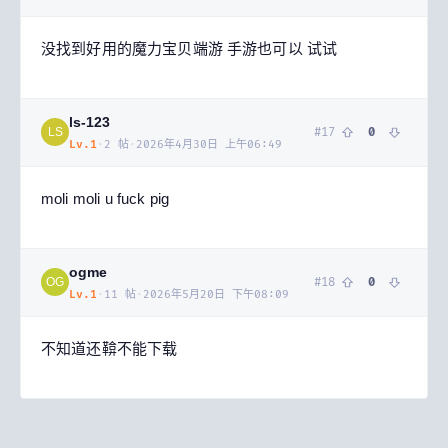
没找到好用的魔力宝贝端游 手游也可以 试试
ls-123
#
17
0
LS
Lv.
1
·
2
帖
·
2026年4月30日 上午06:49
moli moli u fuck pig
ogme
#
18
0
OG
Lv.
1
·
11
帖
·
2026年5月20日 下午08:09
不知道还鞥不能下载