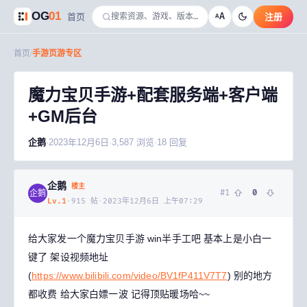
OG
01
A
首页
注册
A
首页
/
手游页游专区
魔力宝贝手游+配套服务端+客户端
+GM后台
企鹅
·
2023年12月6日
·
3,587
浏览
·
18
回复
企鹅
楼主
#
1
0
企鹅
Lv.
1
·
915
帖
·
2023年12月6日 上午07:29
给大家发一个魔力宝贝手游 win半手工吧 基本上是小白一
键了
架设视频地址
(
https://www.bilibili.com/video/BV1fP411V7T7
)
别的地方
都收费 给大家白嫖一波 记得顶贴暖场哈~~