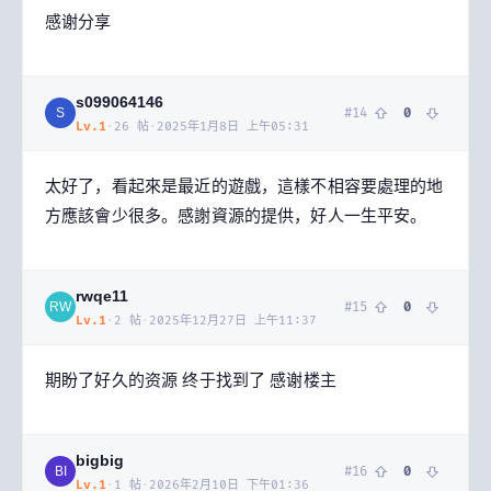
感谢分享
s099064146
#
14
0
S
Lv.
1
·
26
帖
·
2025年1月8日 上午05:31
太好了，看起來是最近的遊戲，這樣不相容要處理的地
方應該會少很多。感謝資源的提供，好人一生平安。
rwqe11
#
15
0
RW
Lv.
1
·
2
帖
·
2025年12月27日 上午11:37
期盼了好久的资源 终于找到了 感谢楼主
bigbig
#
16
0
BI
Lv.
1
·
1
帖
·
2026年2月10日 下午01:36