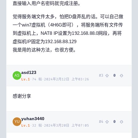
直接输入用户名密码就完成注册。
觉得服务端文件太多，怕把D盘弄乱的话。可以自己做
一个win7虚拟机（4H6G即可），将服务端所有文件传
到虚拟机上，NAT8 IP设置为192.168.88.0网段，再将
虚拟机IP固定为192.168.88.129
我是用的这种方法，也很方便。
asd123
#
3
0
AS
Lv.
1
·
74
帖
·
2024年2月12日 上午03:26
感谢分享
yuhan3440
#
4
0
YU
Lv.
1
·
32
帖
·
2024年3月20日 上午07:05