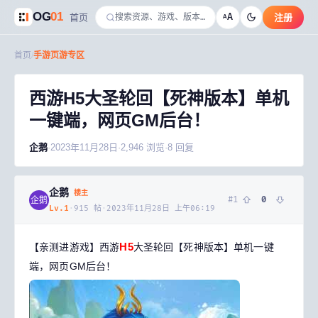
OG
01
A
首页
注册
A
首页
/
手游页游专区
西游H5大圣轮回【死神版本】单机
一键端，网页GM后台！
企鹅
·
2023年11月28日
·
2,946
浏览
·
8
回复
企鹅
楼主
#
1
0
企鹅
Lv.
1
·
915
帖
·
2023年11月28日 上午06:19
H5
【亲测进游戏】西游
大圣轮回【死神版本】单机一键
端，网页GM后台！