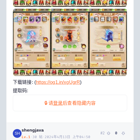
下载链接: (
https://og1.in/xgUgrR
)
提取码:
🔒 请
登录
后查看隐藏内容
shengjava
#
2
0
SH
Lv.
1
·
30
帖
·
2024年4月13日 上午04:50