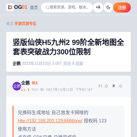
OG
01
A
首页
注册
A
首页
/
手游页游专区
竖版仙侠H5九州2 99阶全新地图全
套表突破战力300位限制
企鹅
·
2023年11月23日
·
3,007
浏览
·
8
回复
企鹅
楼主
#
1
0
企鹅
Lv.
1
·
915
帖
·
2023年11月23日 下午02:07
兑换码生成地址 自己放发卡网啥的
http://192.168.200.129:8666/xw/
授权码 123
使用方法