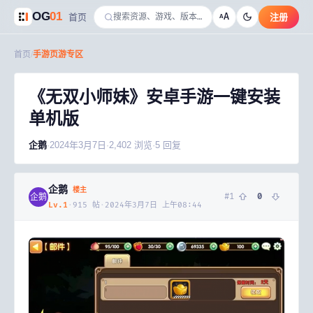
OG
01
A
首页
注册
A
首页
/
手游页游专区
《无双小师妹》安卓手游一键安装
单机版
企鹅
·
2024年3月7日
·
2,402
浏览
·
5
回复
企鹅
楼主
#
1
0
企鹅
Lv.
1
·
915
帖
·
2024年3月7日 上午08:44