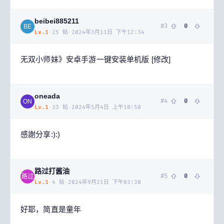
beibei885211
#
3
0
BE
Lv.
1
·
25
帖
·
2024年3月11日 下午12:34
无双小师妹》安卓手游一键安装单机版 [修改]
oneada
#
4
0
ON
Lv.
1
·
33
帖
·
2024年5月4日 上午10:58
感謝分享:):)
路过打酱油
#
5
0
路过
Lv.
1
·
4
帖
·
2024年9月21日 下午03:30
好耶，简直是童年