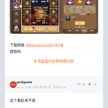
下载链接: (
https://og1.in/3nYK76
)
提取码:
🔒 请
登录
后查看隐藏内容
godgame
#
2
0
GO
Lv.
1
·
3
帖
·
2024年3月7日 下午02:09
这个看起来不错