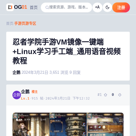
OG
01
A
首页
注册
A
首页
/
手游页游专区
忍者学院手游VM镜像一键端
+Linux学习手工端_通用语音视频
教程
企鹅
·
2024年3月21日
·
3,651
浏览
·
9
回复
企鹅
楼主
#
1
0
企鹅
Lv.
1
·
915
帖
·
2024年3月21日 下午12:32