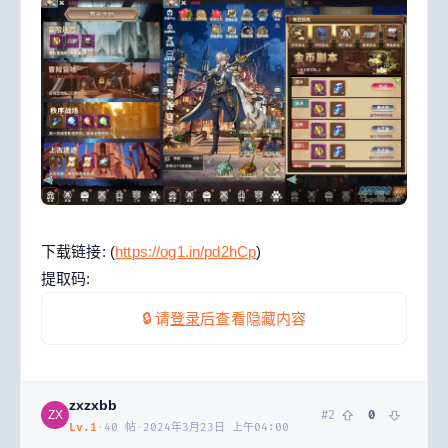
下载链接: (
https://og1.in/pd2hCp
)
提取码:
🔒 请
登录
后查看隐藏内容
zxzxbb
#
2
0
ZX
Lv.
1
·
40
帖
·
2024年3月23日 上午04:00