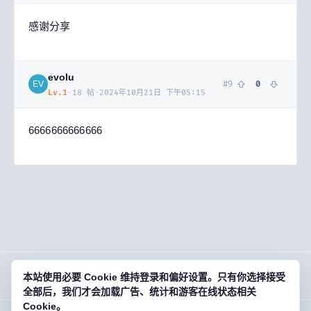
感谢分享
evolu
#
9
0
EV
Lv.
1
·
18
帖
·
2024年10月21日 下午05:15
6666666666666
本站使用必要 Cookie 维持登录和偏好设置。只有你选择接受
OG
01
· 欧基零壹
全部后，我们才会加载广告、统计和游客在线状态相关
Cookie。