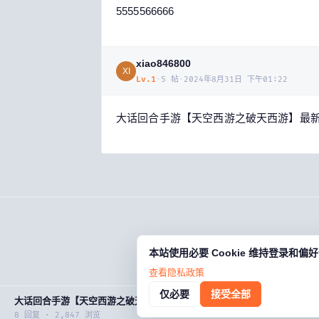
5555566666
xiao846800
XI
Lv.
1
·
5
帖
·
2024年8月31日 下午01:22
大话回合手游【天空西游之破天西游】最新Li
本站使用必要 Cookie 维持登录和
查看隐私政策
仅必要
接受全部
大话回合手游【天空西游之破天西游】最新Linux手工服务端+运营后台+
8
回复 ·
2,847
浏览