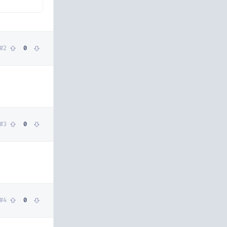
#
2
0
#
3
0
#
4
0