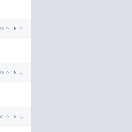
#
5
0
#
6
0
#
7
0