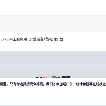
nux手工服务端+运营后台+教程 [修改]
OG
01
· 欧基零壹
偏好设置。只有你选择接受全部后，我们才会加载广告、统计和游客在线状态相关
游戏藏宝湾 · 老玩家的数字宝库 · og01.com
关于
规则
帮助
FAQ
联系
条款
隐私
教程