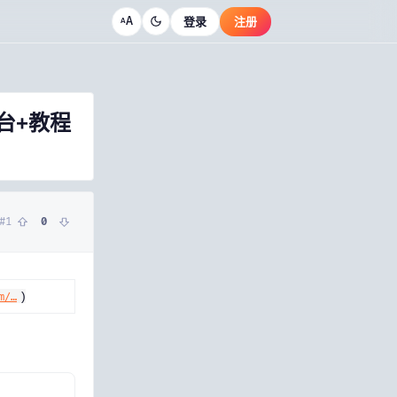
A
登录
注册
A
台+教程
#
1
0
)
m/…