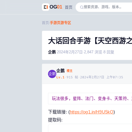
OG
01
首页
首页
/
手游页游专区
大话回合手游【天空西游之
企鹅
·
2024年2月27日
·
2,847
浏览
·
8
回复
企鹅
楼主
企鹅
Lv.
1
·
915
帖
·
2024年2月27日 上午07:35
玩法很多，星阵、法门、变身卡、天策符、
下载链接: (
https://og1.in/H9U5kQ
)
提取码: