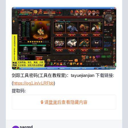
剑踪工具密码(工具在教程里)：tayuejianjian
下载链接:
(
https://og1.in/vLRFbb
)
提取码:
🔒 请
登录
后查看隐藏内容
sacred