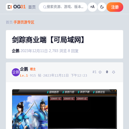
OG
01
A
首页
注册
A
首页
/
手游页游专区
剑踪商业端【可局域网】
企鹅
·
2023年12月11日
·
2,793
浏览
·
8
回复
企鹅
楼主
#
1
0
企鹅
Lv.
1
·
915
帖
·
2023年12月11日 下午12:23