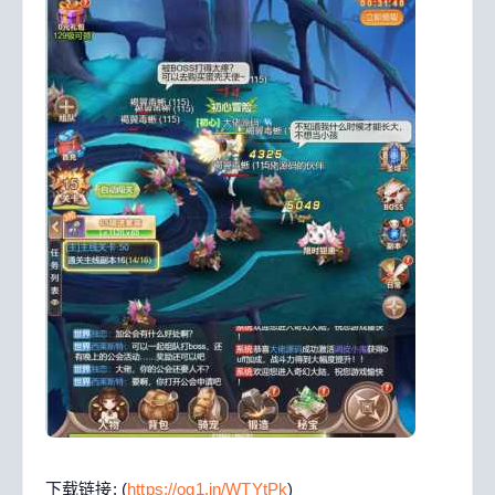
下载链接: (
https://og1.in/WTYtPk
)