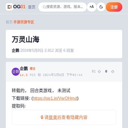
OG
01
A
首页
注册
A
首页
/
手游页游专区
万灵山海
企鹅
·
2024年5月8日
·
2,912
浏览
·
6
回复
企鹅
楼主
#
1
0
企鹅
Lv.
1
·
915
帖
·
2024年5月8日 下午01:44
转载的， 回合类游戏， 未测试
下载链接: (
https://og1.in/VwOHmd
)
提取码:
🔒 请
登录
后查看隐藏内容