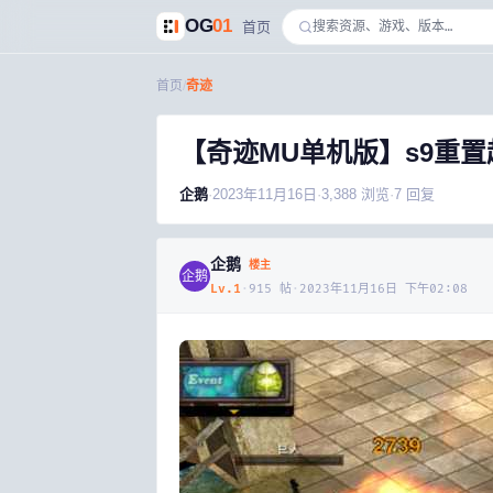
OG
01
首页
首页
/
奇迹
【奇迹MU单机版】s9重
企鹅
·
2023年11月16日
·
3,388
浏览
·
7
回复
企鹅
楼主
企鹅
Lv.
1
·
915
帖
·
2023年11月16日 下午02:08