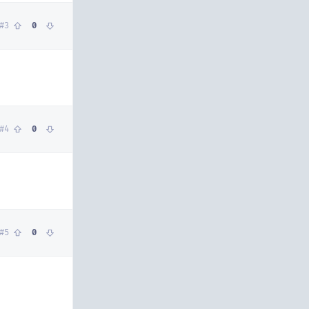
#
3
0
#
4
0
#
5
0