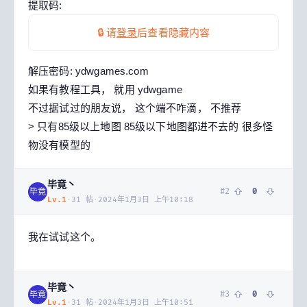
提取码:
🔒 请
登录
后查看隐藏内容
解压密码: ydwgames.com
如果有教程工具， 就用 ydwgame
不过据试过的朋友说， 这个端不咋滴， 不推荐
> 只有85级以上地图 85级以下地图都进不去的 很多怪
物没有模型的
毕竟丶
#
2
0
毕竟
Lv.
1
·
31
帖
·
2024年1月3日 上午10:18
我在试试这个。
毕竟丶
#
3
0
毕竟
Lv.
1
·
31
帖
·
2024年1月3日 上午10:51