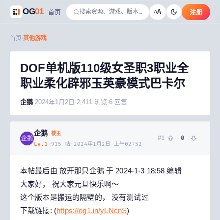
OG
01
A
首页
注册
A
首页
/
其他游戏
DOF单机版110级女圣职3职业全
职业柔化辟邪玉英豪模式巴卡尔
企鹅
·
2024年1月2日
·
2,411
浏览
·
6
回复
企鹅
楼主
#
1
0
企鹅
Lv.
1
·
915
帖
·
2024年1月2日 上午02:52
本帖最后由 放开那只企鹅 于 2024-1-3 18:58 编辑
大家好， 祝大家元旦快乐啊～
这个版本是搬运的隔壁的， 没有测试过
下载链接: (
https://og1.in/yLNcnS
)