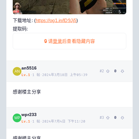
下载地址: (
https://og1.in/lD9Jj5
)
提取码:
🔒 请
登录
后查看隐藏内容
an5516
#
2
0
AN
Lv.
1
·
1
帖
·
2024年3月18日 上午05:39
感谢楼主分享
wpr233
#
3
0
WP
Lv.
1
·
1
帖
·
2024年7月4日 下午11:20
感谢楼主分享