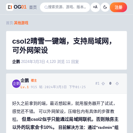
OG
01
A
首页
注册
A
首页
/
其他游戏
csol2晴雪一键端，支持局域网，
可外网架设
企鹅
·
2024年3月3日
·
4,120
浏览
·
11
回复
企鹅
楼主
#
1
0
企鹅
Lv.
1
·
915
帖
·
2024年3月3日 下午01:25
好久之前拿到的端，最近想起来，就用服务器开了试试，
感觉还不错。
可以外网架设，压缩包内有具体的步骤教
但是csol2似乎只能通过局域网联机，否则除房主
程。
以外的玩家会卡10%。
目前解决方法：通过“radmin”组