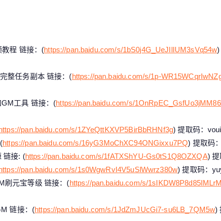
教程 链接：(
https://pan.baidu.com/s/1bS0j4G_UeJIlIUM3sVq54w
完整任务副本 链接：(
https://pan.baidu.com/s/1p-WR15WCqrIw
M工具 链接：(
https://pan.baidu.com/s/1OnRpEC_GsfUo3jMM8
https://pan.baidu.com/s/1ZYeQttKXVP5BirBbRHNf3g
) 提取码：vou
(
https://pan.baidu.com/s/16yG3MoChXC94ONGixxu7PQ
) 提取码：9
接: (
https://pan.baidu.com/s/1fATXShYU-Gs0tS1Q8OZXQA
) 
https://pan.baidu.com/s/1s0WgwRvI4V5uSlWwrz380w
) 提取码：yu
刷元宝等级 链接：(
https://pan.baidu.com/s/1sIKDW8P8d85IML
M 链接：(
https://pan.baidu.com/s/1JdZmJUcGi7-su6LB_7QM5w
)