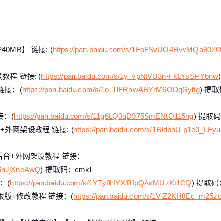
MB】 链接: (
https://pan.baidu.com/s/1FoFSvUO4HvvMQa90ZO
程 链接: (
https://pan.baidu.com/s/1y_vpNfVU3n-FkLYsSPY6nw
链接：(
https://pan.baidu.com/s/1oLTlFRhwAHYrM6ODqGylfg
) 提取
接：(
https://pan.baidu.com/s/11g6LQ0qD975SmENtO115ng
) 提取码
外网架设教程 链接: (
https://pan.baidu.com/s/1BIdbhU-p1e0_LF
后台+外网架设教程 链接：
J6nJjXneAwQ
) 提取码：cmkl
：(
https://pan.baidu.com/s/1YTy8HYXlBIpQAsMUzKt1CQ
) 提取码：
版+修改教程 链接：(
https://pan.baidu.com/s/1VlZ2KH0Ec_m25