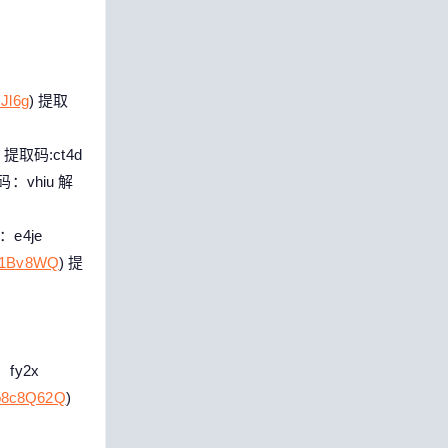
Jl6g
) 提取
) 提取码:ct4d
码：vhiu 解
：e4je
yu1Bv8WQ
) 提
fy2x
zo8c8Q62Q
)