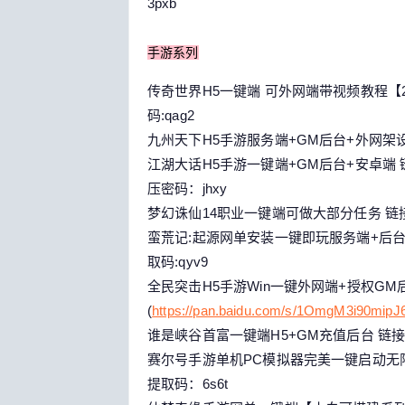
3pxb
手游系列
传奇世界H5一键端 可外网端带视频教程【240
码:qag2
九州天下H5手游服务端+GM后台+外网架设教
江湖大话H5手游一键端+GM后台+安卓端 
压密码：jhxy
梦幻诛仙14职业一键端可做大部分任务 链
蛮荒记:起源网单安装一键即玩服务端+后台+
取码:qyv9
全民突击H5手游Win一键外网端+授权GM
(
https://pan.baidu.com/s/1OmgM3i90mip
谁是峡谷首富一键端H5+GM充值后台 链接
赛尔号手游单机PC模拟器完美一键启动无限
提取码：6s6t