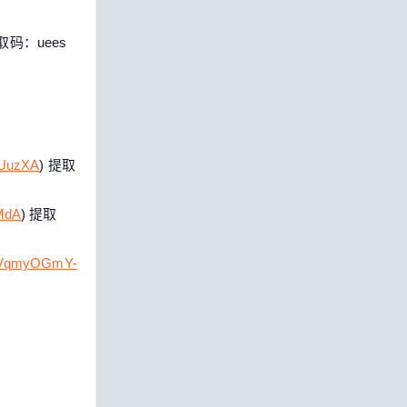
提取码：uees
eUuzXA
) 提取
8MdA
) 提取
/1JVqmyOGmY-