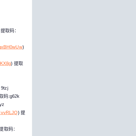
) 提取码：
NZgxBH0wUw
)
6KX8g
) 提取
i
tzj
提取码:g62k
yz
rMvvRLJQ
) 提
 提取码：