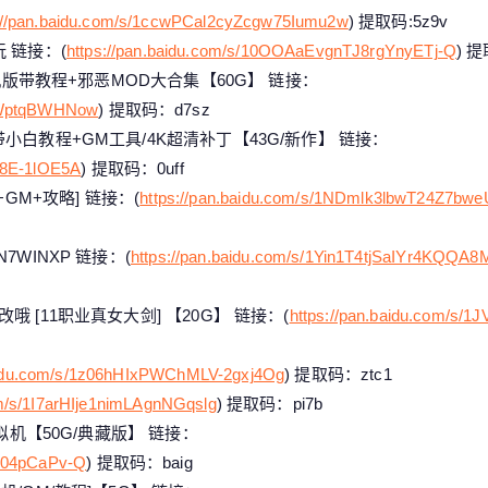
://pan.baidu.com/s/1ccwPCal2cyZcgw75Iumu2w
) 提取码:5z9v
 链接：(
https://pan.baidu.com/s/10OOAaEvgnTJ8rgYnyETj-Q
) 
单机版带教程+邪恶MOD大合集【60G】 链接：
VFWptqBWHNow
) 提取码：d7sz
小白教程+GM工具/4K超清补丁【43G/新作】 链接：
O8E-1lOE5A
) 提取码：0uff
GM+攻略] 链接：(
https://pan.baidu.com/s/1NDmlk3lbwT24Z7bw
WINXP 链接：(
https://pan.baidu.com/s/1Yin1T4tjSaIYr4KQQA
 [11职业真女大剑] 【20G】 链接：(
https://pan.baidu.com/s
baidu.com/s/1z06hHIxPWChMLV-2gxj4Og
) 提取码：ztc1
om/s/1I7arHIje1nimLAgnNGqslg
) 提取码：pi7b
拟机【50G/典藏版】 链接：
eE04pCaPv-Q
) 提取码：baig