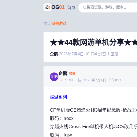
OG
01
首页
首页
/
其他游戏
★★44款网游单机分享★
企鹅
·
2023年7月4日
·
10,794
浏览
·
1
回复
企鹅
楼主
企鹅
Lv.
1
·
915
帖
·
2023年7月4日 下午01:55
端游系列
CF单机版CE烈焰火线3周年纪念版-枪战王
取码：nocx
穿越火线Cross Fire单机带人机非CS改
取码：tqjw