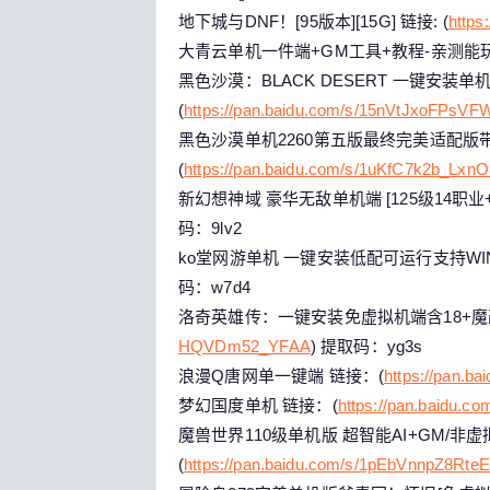
地下城与DNF！[95版本][15G] 链接: (
https
大青云单机一件端+GM工具+教程-亲测能玩
黑色沙漠：BLACK DESERT 一键安装
(
https://pan.baidu.com/s/15nVtJxoFPs
黑色沙漠单机2260第五版最终完美适配版带
(
https://pan.baidu.com/s/1uKfC7k2b_Lxn
新幻想神域 豪华无敌单机端 [125级14职业+
码：9lv2
ko堂网游单机 一键安装低配可运行支持WIN7
码：w7d4
洛奇英雄传：一键安装免虚拟机端含18+魔改哦
HQVDm52_YFAA
) 提取码：yg3s
浪漫Q唐网单一键端 链接：(
https://pan.
梦幻国度单机 链接：(
https://pan.baidu.c
魔兽世界110级单机版 超智能AI+GM/非虚
(
https://pan.baidu.com/s/1pEbVnnpZ8Rt