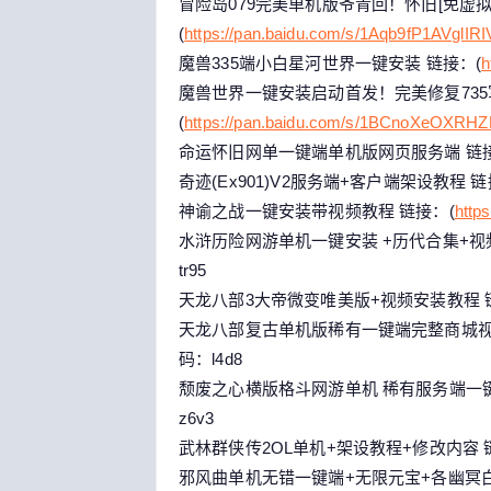
冒险岛079完美单机版爷青回！怀旧[免虚拟机
(
https://pan.baidu.com/s/1Aqb9fP1AVglI
魔兽335端小白星河世界一键安装 链接：(
h
魔兽世界一键安装启动首发！完美修复735
(
https://pan.baidu.com/s/1BCnoXeOXR
命运怀旧网单一键端单机版网页服务端 链接
奇迹(Ex901)V2服务端+客户端架设教程 链
神谕之战一键安装带视频教程 链接：(
http
水浒历险网游单机一键安装 +历代合集+视
tr95
天龙八部3大帝微变唯美版+视频安装教程 
天龙八部复古单机版稀有一键端完整商城视
码：l4d8
颓废之心横版格斗网游单机 稀有服务端一键
z6v3
武林群侠传2OL单机+架设教程+修改内容 
邪风曲单机无错一键端+无限元宝+各幽冥白