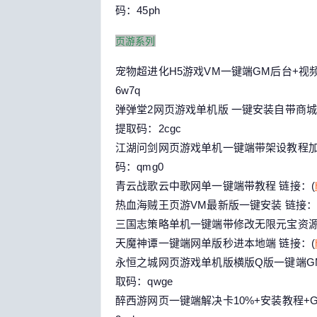
码：45ph
页游系列
宠物超进化H5游戏VM一键端GM后台+视频
6w7q
弹弹堂2网页游戏单机版 一键安装自带商城
提取码：2cgc
江湖问剑网页游戏单机一键端带架设教程加G
码：qmg0
青云战歌云中歌网单一键端带教程 链接：(
热血海贼王页游VM最新版一键安装 链接：
三国志策略单机一键端带修改无限元宝资源 链
天魔神谭一键端网单版秒进本地端 链接：(
永恒之城网页游戏单机版横版Q版一键端GM
取码：qwge
醉西游网页一键端解决卡10%+安装教程+G