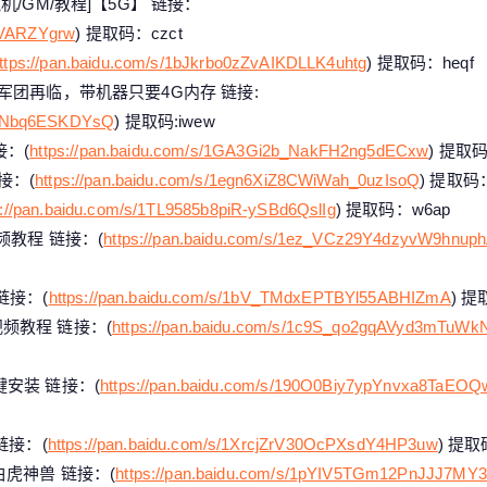
/GM/教程]【5G】 链接：
RIVARZYgrw
) 提取码：czct
ttps://pan.baidu.com/s/1bJkrbo0zZvAIKDLLK4uhtg
) 提取码：heqf
军团再临，带机器只要4G内存 链接:
HZNbq6ESKDYsQ
) 提取码:iwew
：(
https://pan.baidu.com/s/1GA3Gi2b_NakFH2ng5dECxw
) 提取码
接：(
https://pan.baidu.com/s/1egn6XiZ8CWiWah_0uzIsoQ
) 提取码：
s://pan.baidu.com/s/1TL9585b8piR-ySBd6QslIg
) 提取码：w6ap
频教程 链接：(
https://pan.baidu.com/s/1ez_VCz29Y4dzyvW9hnup
链接：(
https://pan.baidu.com/s/1bV_TMdxEPTBYl55ABHIZmA
) 提
频教程 链接：(
https://pan.baidu.com/s/1c9S_qo2gqAVyd3mTuWk
安装 链接：(
https://pan.baidu.com/s/190O0Biy7ypYnvxa8TaEOQ
链接：(
https://pan.baidu.com/s/1XrcjZrV30OcPXsdY4HP3uw
) 提取
虎神兽 链接：(
https://pan.baidu.com/s/1pYIV5TGm12PnJJJ7MY