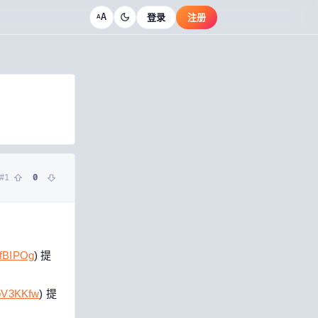
A
登录
注册
A
#
1
0
1fBIPOg
) 提
YpV3KKfw
) 提