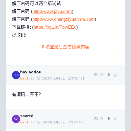
解压密码可以两个都试试
解压密码 (
http://www.jzyu.com
)
解压密码 (
http://www.chengziyuanma.com
)
下载链接: (
https://og1.in/TpwEEq
)
提取码:
🔒 请
登录
后查看隐藏内容
haxiaodou
#
2
0
HA
Lv.
1
·
33
帖
·
2025年1月15日 上午06:31
有源码二开不？
sacred
#
3
0
SA
Lv.
1
·
99
帖
·
2025年2月25日 上午03:45