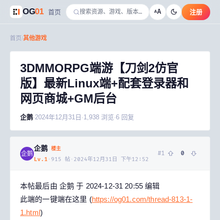
OG
01
A
首页
注册
A
首页
/
其他游戏
3DMMORPG端游【刀剑2仿官
版】最新Linux端+配套登录器和
网页商城+GM后台
企鹅
·
2024年12月31日
·
1,938
浏览
·
6
回复
企鹅
楼主
#
1
0
企鹅
Lv.
1
·
915
帖
·
2024年12月31日 下午12:52
本帖最后由 企鹅 于 2024-12-31 20:55 编辑
此端的一键端在这里 (
https://og01.com/thread-813-1-
1.html
)