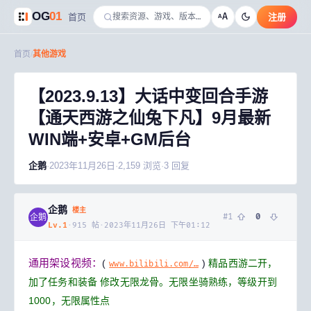
OG
01
A
首页
注册
A
首页
/
其他游戏
【2023.9.13】大话中变回合手游
【通天西游之仙兔下凡】9月最新
WIN端+安卓+GM后台
企鹅
·
2023年11月26日
·
2,159
浏览
·
3
回复
企鹅
楼主
#
1
0
企鹅
Lv.
1
·
915
帖
·
2023年11月26日 下午01:12
通用架设视频：
(
)
精品西游二开，
www.bilibili.com/…
加了任务和装备
修改无限龙骨。无限坐骑熟练，等级开到
1000，无限属性点