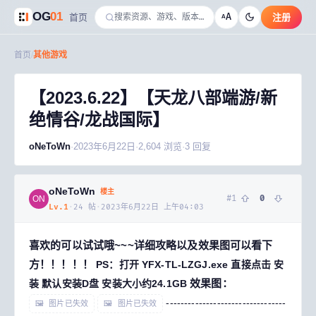
OG
01
A
首页
注册
A
首页
/
其他游戏
【2023.6.22】【天龙八部端游/新
绝情谷/龙战国际】
oNeToWn
·
2023年6月22日
·
2,604
浏览
·
3
回复
oNeToWn
楼主
#
1
0
ON
Lv.
1
·
24
帖
·
2023年6月22日 上午04:03
喜欢的可以试试哦~~~详细攻略以及效果图可以看下
方！！！！！
PS：打开 YFX-TL-LZGJ.exe 直接点击 安
效果图：
装
默认安装D盘
安装大小约24.1GB
---------------------------------
🖼 图片已失效
🖼 图片已失效