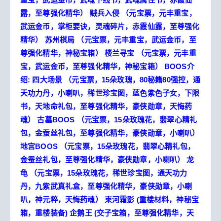
露，至尊强化精华）
贼兵入侵
（元宝票，元丰重宝，
武运金币，掌柜要诀，灵魂碎片，赤霞仙露，至尊强化
精华）
苏州棋局
（元宝票，元丰重宝，武运金币，至
尊强化精华，神秘宝箱）
楼兰寻宝
（元宝票，元丰重
宝，武运金币，至尊强化精华，神秘宝箱）
BOOS介
绍:
四大场景
（元宝票，15朵玫瑰，80秘籍80强控，通
天功力丹，小喇叭，稀世珍宝图，蓝色紫色子女，下限
书，天地命礼包，至尊强化精华，豪侠勋章，天悔药
魂）
古墓BOOS
（元宝票，15朵玫瑰花，翡翠心精礼
包，金蚕丝礼包，至尊强化精华，豪侠勋章，小喇叭）
地宫BOOS
（元宝票，15朵玫瑰花，翡翠心精礼包，
金蚕丝礼包，至尊强化精华，豪侠勋章，小喇叭）
龙
龟
（元宝票，15朵玫瑰花，稀世珍宝图，通天功力
丹，九紫武真礼盒，至尊强化精华，豪侠勋章，小喇
叭，神元粹，天悔药魂）
束河霜影
(重楼材料，神秘宝
箱，重楼装备)
企鹅王
(交子宝箱，至尊强化精华，天