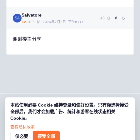
Salvatore
#
3
0
SA
Lv.
1
·
5
帖
·
2024年7月5日 下午01:11
谢谢楼主分享
本站使用必要 Cookie 维持登录和偏好设置。只有你选择接受
OG
01
· 欧基零壹
全部后，我们才会加载广告、统计和游客在线状态相关
Cookie。
【2023.6.22】【天龙八部端游/新绝情谷/龙战国际】
游戏藏宝湾 · 老玩家的数字宝库 · og01.com
登录后回复
查看隐私政策
3
回复 ·
2,604
浏览
关于
规则
帮助
FAQ
联系
条款
隐私
仅必要
接受全部