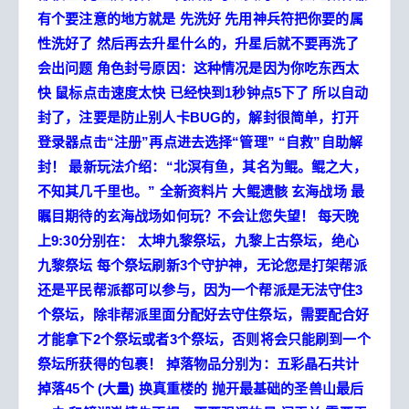
有个要注意的地方就是 先洗好 先用神兵符把你要的属
性洗好了 然后再去升星什么的，升星后就不要再洗了
会出问题
角色封号原因：这种情况是因为你吃东西太
快 鼠标点击速度太快 已经快到1秒钟点5下了 所以自动
封了，注要是防止别人卡BUG的，解封很简单，打开
登录器点击“注册”再点进去选择“管理” “自救”自助解
封！
最新玩法介绍：“北溟有鱼，其名为鲲。鲲之大，
不知其几千里也。”
全新资料片 大鲲遗骸 玄海战场 最
瞩目期待的玄海战场如何玩？不会让您失望！
每天晚
上9:30分别在：
太坤九黎祭坛，九黎上古祭坛，绝心
九黎祭坛
每个祭坛刷新3个守护神，无论您是打架帮派
还是平民帮派都可以参与，因为一个帮派是无法守住3
个祭坛，除非帮派里面分配好去守住祭坛，需要配合好
才能拿下2个祭坛或者3个祭坛，否则将会只能刷到一个
祭坛所获得的包裹！
掉落物品分别为：五彩晶石共计
掉落45个 (大量) 换真重楼的
抛开最基础的圣兽山最后