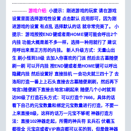
-----------------------------------------------------------------------
游戏介绍:
小提示：刚进游戏的玩家 请在游戏
----------
设置里面选择游戏性设置 点击默认 应用即可，因为刚
进游戏的设置 有点乱 选择默认的话 就非常完美了。
小
提示：游戏按按END键或者是HOME键可能会呼出2个
内挂 功能大概是差不多一样，选择一种用就行了 建议
用呼出来是正方形的内挂。
新人升级方式：无量山出
生 刷小怪到10级 去加入你喜欢的门派 然后去古墓随便
刷一刷 可以开内挂 按END键或者是HOME键可以呼出
隐藏内挂 然后设置好 直接挂机 一会功夫就三四十了 去
洛阳打造一番上上石头直接去古墓随便刷刷，然后再下
地宫1随便刷下直接去地宫3刷起来 随便几个小时就到
达90级了打造石头方式：可以打造个7666，具体的话
看下自己的元宝数量和绑定元宝数量进行打造，不要一
上来直接8级，这样的话万一元宝不够呢
神器打造方
法：直接102神器走起，所需的神兵符 玄兵石 伏羲玉
都很全 元宝店或者VIP商店都可以买的到，但是做神器