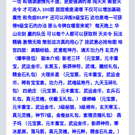
一击 和镜湖激情先不提，更要强调的是 闯天关 需要天
关令 才可进入 100层 层层难度递增 不仅可以增加基础
属性 和免疫BUFF 还可以淬炼9级宝石 这也是唯一可获
得9级宝石的办法 那么令牌在哪里来呢？
每天晚上 华
山论剑 赢的队伍 可以每个人都可以获取到 天关令
玩法
精确 激情无限 策划这次真的用心了
挂武意必抢地图
地
宫四层：高额经验、武意乾坤丹、通天功力丹 玄灵丹
（爆率很低）
副本介绍:
新老三环
（元宝票，元丰重
宝，武运金币，玄昊玉，新莽神符，武魂，雕纹礼包，
精金石礼包）
大理杀星
（元宝票，元丰重宝，武运金
币，稀有宝宝套，功力丹，武魂延寿丹，九天玉碎礼
包）
四绝庄
（元宝票，元丰重宝，武运金币，玄兵石
礼包，真元灵魄，伏羲玉礼包，）
缥缈峰
（元宝票，
元丰重宝，武运金币，3级秘银，3级棉布，玄天寒玉，
真元灵魄，神节7级，金蚕丝礼包，紫微灵魄礼包）
燕
子坞
（元宝票，元丰重宝，武运金币，新莽神符，寒
冰星屑，落马箭，真元灵魄，神元粹，精金石礼盒，）