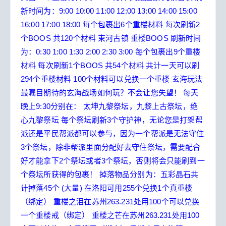
新时间为：9:00 10:00 11:00 12:00 13:00 14:00 15:00
16:00 17:00 18:00
每个包裹出6个重楼材料 每次刷新2
个BOOS 共120个材料
束河古镇
重楼BOOS 刷新时间
为：0:30 1:00 1:30 2:00 2:30 3:00
每个包裹出9个重楼
材料 每次刷新1个BOOS 共54个材料
共计一天可以刷
294个重楼材料 100个材料可以兑换一个重楼
玄海玩法
最瞩目期待的玄海战场如何玩？不会让您失望！
每天
晚上9:30分别在：
太坤九黎祭坛，九黎上古祭坛，绝
心九黎祭坛
每个祭坛刷新3个守护神，无论您是打架帮
派还是平民帮派都可以参与，因为一个帮派是无法守住
3个祭坛，除非帮派里面分配好去守住祭坛，需要配合
好才能拿下2个祭坛或者3个祭坛，否则将会只能刷到一
个祭坛所获得的包裹！
掉落物品分别为：五彩晶石共
计掉落45个 (大量)
在洛阳可用255个兑换1个真重楼
（绑定）
重楼之泪在苏州263.231处用100个可以兑换
一个重楼戒（绑定）
重楼之芒在苏州263.231处用100