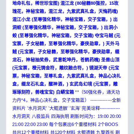
地命礼包，稀世珍宝图)
混江龙
(80秘籍80强控，15玫
瑰花，神秘宝箱，混江龙，九紫武真礼盒，天悔药魂)
混江小龙
(至尊强化精华，神秘宝箱，交子宝箱，)
出
洞蛟
(至尊强化精华，神秘宝箱，交子宝箱，)
出洞小
蛟
(至尊强化精华，神秘宝箱，交子宝箱)
夺宝马贼
(元
宝票，子女秘籍，至尊强化精华，豪侠勋章，)
天外马
贼
(元宝票，子女秘籍，至尊强化精华，豪侠勋章，缀
龙石，神秘抽奖券，武意乾坤丹，苍鹤药魄)
圣兽山顶
(元宝票，橙元铸金符，雕纹融合符，)
镜湖天帝
(元宝
票，神秘宝箱，至尊礼盒，九紫武真礼盒，神品心决礼
盒，缀龙石礼盒，醒神酒，)
玄武岛幻境
(元宝票，雕
琢琢刻符，兽魂宝宝)
白蟒宝箱
**
（50强化券，通天功
力丹*4，神品心决礼盒，交子宝箱蓝）
--------------全新
资料片 '水月洞天' '大鲲遗骸' '玄海' 完美诠释-------------
水月洞天
八极监兵 四海执明
刷新时间为：19:00 20:00
21:00 22:00 23:00
每个包裹出6个重楼材料 2个BOOS
共出12个重楼材料 共120个材料
大鲲遗骸
九黎酋长 刷