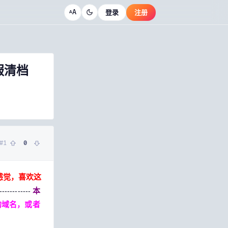
A
登录
注册
A
服清档
#
1
0
感觉，喜欢这
本
------------
的域名，或者