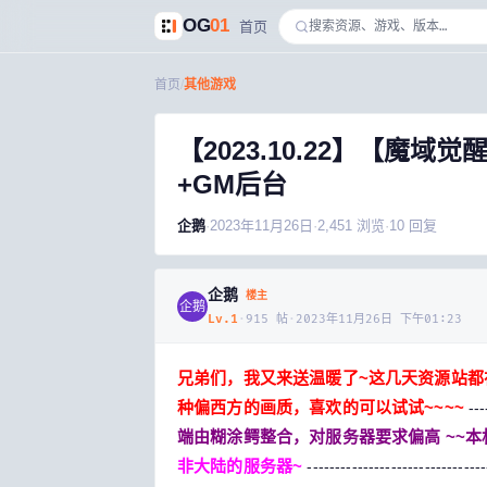
OG
01
首页
首页
/
其他游戏
【2023.10.22】【魔
+GM后台
企鹅
·
2023年11月26日
·
2,451
浏览
·
10
回复
企鹅
楼主
企鹅
Lv.
1
·
915
帖
·
2023年11月26日 下午01:23
兄弟们，我又来送温暖了~这几天资源站都
种偏西方的画质，喜欢的可以试试~~~~
---
端由糊涂鳄整合，对服务器要求偏高 ~~本
非大陆的服务器~
--------------------------------