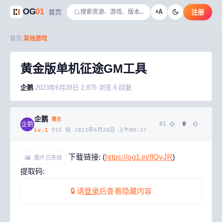
OG
01
A
首页
注册
A
首页
/
其他游戏
黄金版单机征途GM工具
企鹅
·
2023年6月28日
·
2,875
浏览
·
6
回复
企鹅
楼主
#
1
0
企鹅
Lv.
1
·
915
帖
·
2023年6月28日 上午08:37
下载链接: (
https://og1.in/flQvJR
)
🖼 图片已失效
提取码:
🔒 请
登录
后查看隐藏内容