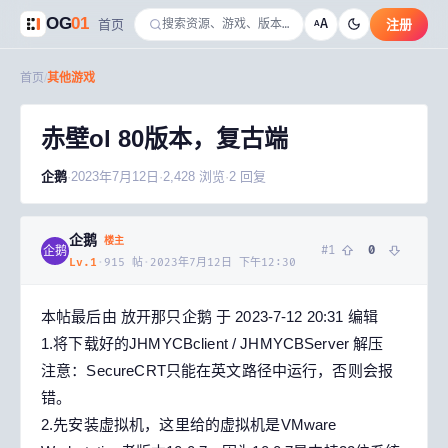
OG
01
A
首页
注册
A
首页
/
其他游戏
赤壁ol 80版本，复古端
企鹅
·
2023年7月12日
·
2,428
浏览
·
2
回复
企鹅
楼主
#
1
0
企鹅
Lv.
1
·
915
帖
·
2023年7月12日 下午12:30
本帖最后由 放开那只企鹅 于 2023-7-12 20:31 编辑
1.将下载好的JHMYCBclient / JHMYCBServer 解压
注意：SecureCRT只能在英文路径中运行，否则会报
错。
2.先安装虚拟机，这里给的虚拟机是VMware