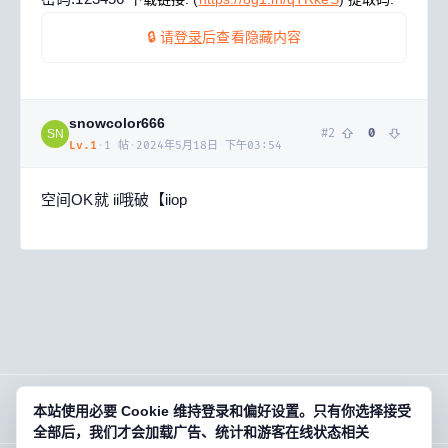
🔒 请
登录
后查看隐藏内容
snowcolor666
#
2
0
SN
Lv.
1
·
1
帖
·
2024年5月18日 下午03:54
空间OK就 ii哦破【iiop
本站使用必要 Cookie 维持登录和偏好设置。只有你选择接受
OG
01
· 欧基零壹
全部后，我们才会加载广告、统计和游客在线状态相关