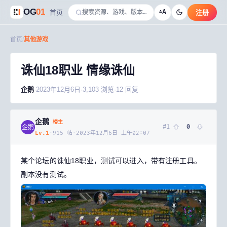
OG
01
A
首页
注册
A
首页
/
其他游戏
诛仙18职业 情缘诛仙
企鹅
·
2023年12月6日
·
3,103
浏览
·
12
回复
企鹅
楼主
#
1
0
企鹅
Lv.
1
·
915
帖
·
2023年12月6日 上午02:07
某个论坛的诛仙18职业，测试可以进入，带有注册工具。
副本没有测试。