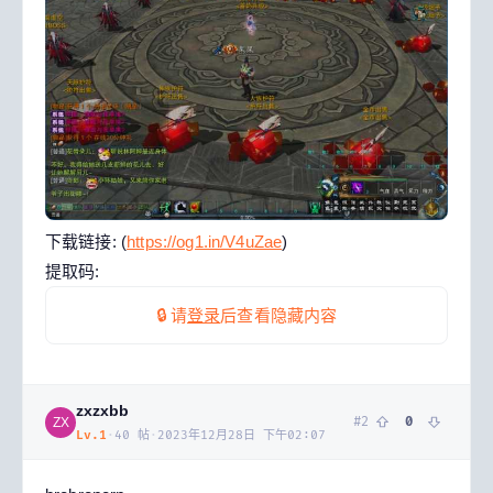
下载链接: (
https://og1.in/V4uZae
)
提取码:
🔒 请
登录
后查看隐藏内容
zxzxbb
#
2
0
ZX
Lv.
1
·
40
帖
·
2023年12月28日 下午02:07