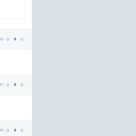
#
2
0
#
3
0
#
4
0