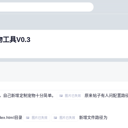
工具V0.3
，自己新增定制宠物十分简单。
原来帖子有人问配置路
🖼 图片已失效
x.html目录
新增文件路径为
🖼 图片已失效
🖼 图片已失效