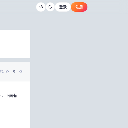
A
登录
注册
A
#
1
0
径，下面有