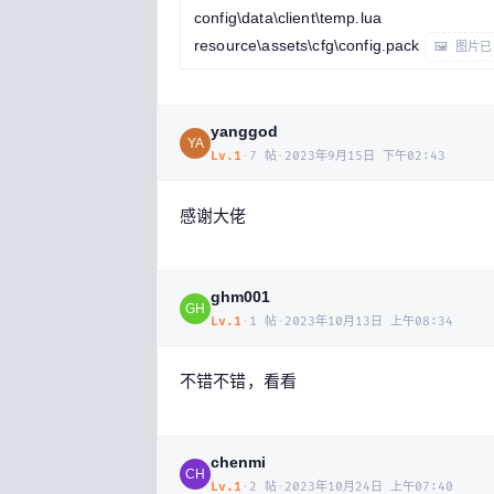
config\data\client\temp.lua
resource\assets\cfg\config.pack
🖼 图片
yanggod
YA
Lv.
1
·
7
帖
·
2023年9月15日 下午02:43
感谢大佬
ghm001
GH
Lv.
1
·
1
帖
·
2023年10月13日 上午08:34
不错不错，看看
chenmi
CH
Lv.
1
·
2
帖
·
2023年10月24日 上午07:40