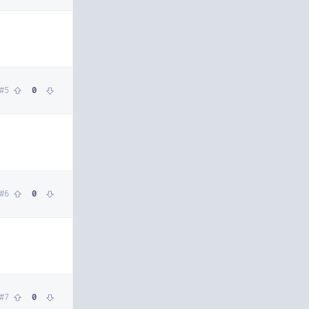
#
5
0
#
6
0
#
7
0