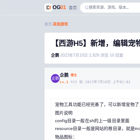
OG
01
首页
首页
/
其他游戏
【西游H5】新增，编辑宠物
企鹅
·
2023年7月10日
·
2,829
浏览
·
10
回复
企鹅
楼主
企鹅
Lv.
1
·
915
帖
·
2023年7月10日 上午02:01
宠物工具功能已经完善了，可以新增宠物了
图片说明
config目录一般在sh的上一级目录里面
resource目录一般是网站的根目录，就是inde
物品图标：