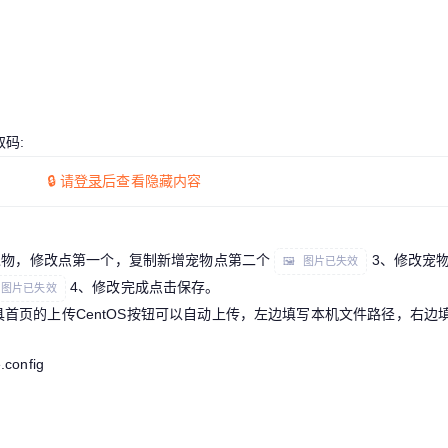
码:
🔒 请
登录
后查看隐藏内容
宠物，修改点第一个，复制新增宠物点第二个
3、修改宠
🖼 图片已失效
4、修改完成点击保存。
 图片已失效
首页的上传CentOS按钮可以自动上传，左边填写本机文件路径，右边
.config