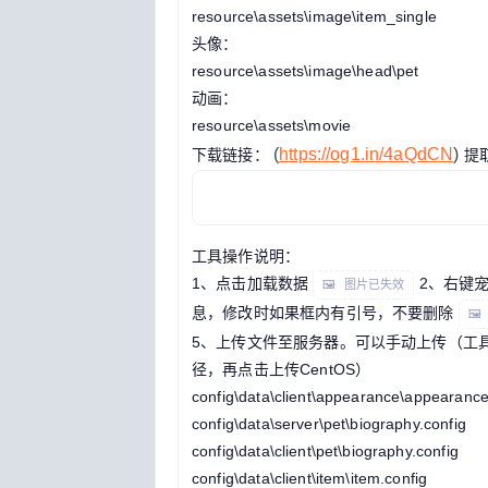
resource\assets\image\item_single
头像：
resource\assets\image\head\pet
动画：
resource\assets\movie
(
https://og1.in/4aQdCN
)
下载链接：
提取
工具操作说明：
1、点击加载数据
2、右键
🖼 图片已失效
息，修改时如果框内有引号，不要删除

5、上传文件至服务器。可以手动上传（工具
径，再点击上传CentOS）
config\data\client\appearance\appearance
config\data\server\pet\biography.config
config\data\client\pet\biography.config
config\data\client\item\item.config