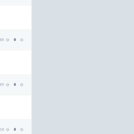
#
8
0
#
9
0
10
0