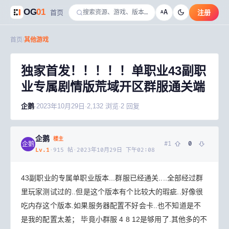
OG
01
A
首页
注册
A
首页
/
其他游戏
独家首发！！！！！单职业43副职
业专属剧情版荒域开区群服通关端
企鹅
·
2023年10月29日
·
2,132
浏览
·
2
回复
企鹅
楼主
#
1
0
企鹅
Lv.
1
·
915
帖
·
2023年10月29日 下午02:08
43副职业的专属单职业版本...群服已经通关....全部经过群
里玩家测试过的..但是这个版本有个比较大的瑕疵..好像很
吃内存这个版本.如果服务器配置不好会卡..也不知道是不
是我的配置太差； 毕竟小群服 4 8 12是够用了.其他多的不