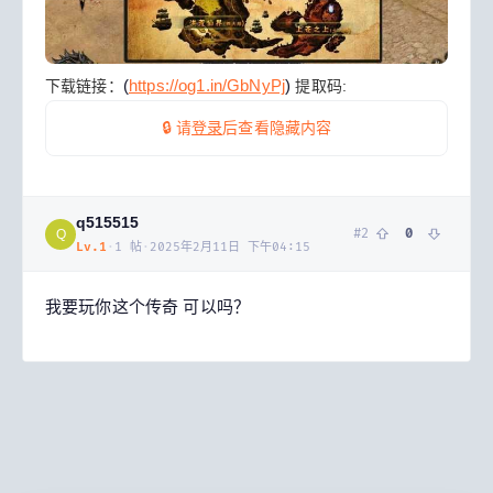
(
https://og1.in/GbNyPj
)
下载链接：
提取码:
🔒 请
登录
后查看隐藏内容
q515515
#
2
0
Q
Lv.
1
·
1
帖
·
2025年2月11日 下午04:15
我要玩你这个传奇 可以吗？