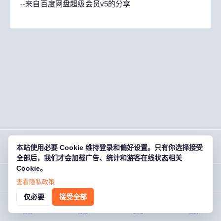
--来自百度网盘超级会员v5的分享
本站使用必要 Cookie 维持登录和偏好设置。只有你选择接受
OG
01
· 欧基零壹
全部后，我们才会加载广告、统计和游客在线状态相关
Cookie。
烈焰商业端 安装教程+装备代码+GM工具+无限元宝+无限道具
游戏藏宝湾 · 老玩家的数字宝库 · og01.com
登录后回复
查看隐私政策
1
回复 ·
2,342
浏览
关于
规则
帮助
FAQ
联系
条款
隐私
仅必要
接受全部
首页
搜索
通知
我的