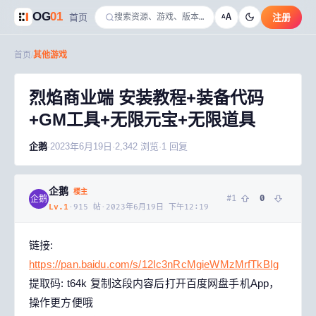
OG
01
A
首页
注册
A
首页
/
其他游戏
烈焰商业端 安装教程+装备代码
+GM工具+无限元宝+无限道具
企鹅
·
2023年6月19日
·
2,342
浏览
·
1
回复
企鹅
楼主
#
1
0
企鹅
Lv.
1
·
915
帖
·
2023年6月19日 下午12:19
链接:
https://pan.baidu.com/s/12Ic3nRcMgieWMzMrfTkBIg
提取码: t64k 复制这段内容后打开百度网盘手机App，
操作更方便哦