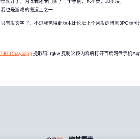
惯就好了，为此我还专门买了一个手柄，也不贵，30多块。
，我也是游戏的搬运工之一
只有发文字了，不过我觉得此版本比论坛上个月发的暗黑3PC版可
ip78R8ToXyo2pg
提取码: rgkw 复制这段内容后打开百度网盘手机A
OG
01
· 欧基零壹