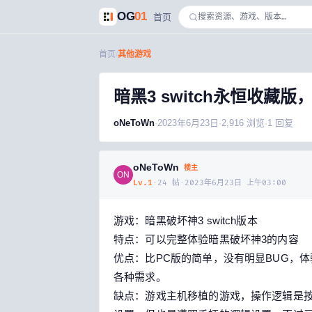
OG
01
首页
首页
/
其他游戏
暗黑3 switch永恒收藏
oNeToWn
·
2023年6月23日
·
2,916
浏览
·
1
回复
oNeToWn
楼主
ON
Lv.
1
·
24
帖
·
2023年6月23日 上午03:00
游戏：暗黑破坏神3 switch版本
特点：可以完整体验暗黑破坏神3的内容
优点：比PC版的简单，没有明显BUG，
各种需求。
缺点：游戏主机移植的游戏，操作逻辑是按