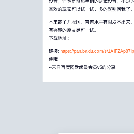
设置，但也是遵照手柄的逻辑设置，不过习
喜欢的玩家可以试一试，多的就别问我了
本来截了几张图，奈何水平有限发不出来，
有兴趣的朋友尽可一试。
下载地址：
链接:
https://pan.baidu.com/s/1AIFZAp87
便哦
--来自百度网盘超级会员v5的分享