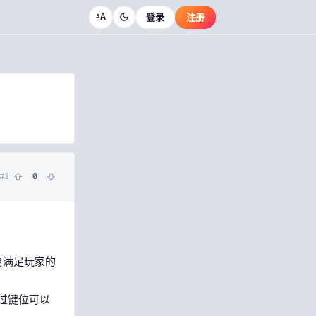
A
登录
注册
A
#
1
0
便满足玩家的
过键位可以