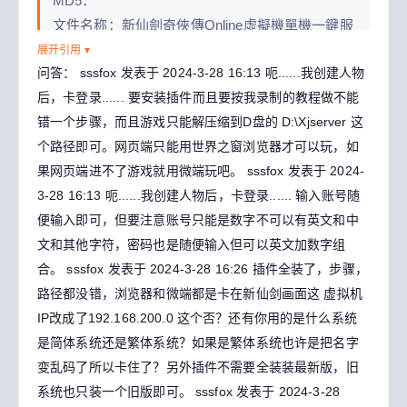
MD5：
文件名称：新仙劍奇俠傳Online虛擬機單機一鍵服
務端遊戲.part1.rar
展开引用 ▾
问答：
sssfox 发表于 2024-3-28 16:13
呃......我创建人物
文件大小：3.00 GB (3221225472 字节)
后，卡登录......
要安装插件而且要按我录制的教程做不能
MD5 ：
错一个步骤，而且游戏只能解压缩到D盘的 D:\Xjserver 这
CF6D68D1CDA40B7650FC99CB5DD261E8
个路径即可。网页端只能用世界之窗浏览器才可以玩，如
文件名称：新仙劍奇俠傳Online虛擬機單機一鍵服
果网页端进不了游戏就用微端玩吧。
sssfox 发表于 2024-
務端遊戲.part2.rar
3-28 16:13
呃......我创建人物后，卡登录......
输入账号随
文件大小：2.87 GB (3088154256 字节)
便输入即可，但要注意账号只能是数字不可以有英文和中
MD5 ：
文和其他字符，密码也是随便输入但可以英文加数字组
02C5B6049217BA0B5BA988417077C1DA
合。
sssfox 发表于 2024-3-28 16:26
插件全装了，步骤，
路径都没错，浏览器和微端都是卡在新仙剑画面这
虚拟机
IP改成了192.168.200.0 这个否？还有你用的是什么系统
是简体系统还是繁体系统？如果是繁体系统也许是把名字
变乱码了所以卡住了？另外插件不需要全装装最新版，旧
系统也只装一个旧版即可。
sssfox 发表于 2024-3-28