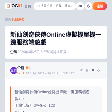
OG
01
A
首页
注册
A
首页
/
其他游戏
新仙劍奇俠傳Online虛擬機單機一
鍵服務端遊戲
企鹅
·
2024年3月28日
·
3,375
浏览
·
3
回复
企鹅
楼主
#
1
0
企鹅
Lv.
1
·
915
帖
·
2024年3月28日 下午01:27
新仙劍奇俠傳Online虛擬機單機一鍵服務端遊
戲.rar
压缩包解压缩密码：123