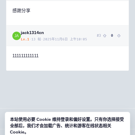
感謝分享
jack1314cn
#
3
0
JA
Lv.
1
·
13
帖
·
2025年11月6日 上午10:05
111111111111
本站使用必要 Cookie 维持登录和偏好设置。只有你选择接受
OG
01
· 欧基零壹
全部后，我们才会加载广告、统计和游客在线状态相关
Cookie。