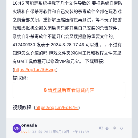
16:45
可能是系统拦截了几个文件导致的
要把系统自带防
火墙和自带杀毒软件和自己安装的杀毒软件全部在玩游戏
之前全部关闭，重新解压缩压缩包再测试，等不玩了把游
戏和虚拟机全部关闭后再只能开启自己安装的杀毒软件，
系统自带杀毒软件不能开启会又误报删除重要文件的。
412400330 发表于 2024-3-28 17:46
可以进 ，，不过有
知道怎么充值的吗
游戏文件夹的GM工具和教程文件夹里
下载链接:
有GM工具教程可以修改VIP和元宝。
(
https://og1.in/f6Bwgr
)
提取码:
🔒 请
登录
后查看隐藏内容
视频教程: (
https://og1.in/EoB7Ei
)
oneada
#
2
0
ON
Lv.
1
·
33
帖
·
2024年5月10日 上午11:39