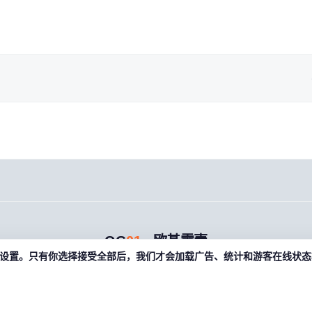
OG
01
· 欧基零壹
偏好设置。只有你选择接受全部后，我们才会加载广告、统计和游客在线状态相关
游戏藏宝湾 · 老玩家的数字宝库 · og01.com
关于
规则
帮助
FAQ
联系
条款
隐私