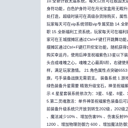
10.全新计数太庙系统，每天12点可在敌国
身符功能，白色护身符可在月光宝盒用无暇升级
处打造，超级时装可在高级杂货除购买，属性
玩家每天可在vip系统领取vip专属奖励
14.
职
15.全新福利工资系统，玩家每天可在福
家可在王城摆摊区通过Ctrl+F键打开跳舞
摆摊区通过Ctrl+F键打开挖宝功能，随机
购买幸运丹，使用后神圣祝福紫色13星以下
头合成魂魄之心，魂魄之心最高5阶，右键使
样，满足玩家激情。
21.角色属性点突破65
旗，弓手装备战旗无需箭支。
装备系统
1.
绿色装备升星需要 精致升级宝石，神圣祝福
示
4.星星套装系统依次为：3星、5星、8星、
5.第二灵魂激活：单件神圣祝福紫色装备后
前装备升级系统只开放到转生202级，202
、魔法减少10% 、增加伤害9% 、伤害反射9
1200 、增加物理防御力 600 、增加魔法防御力