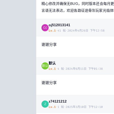
精心修改并确保无BUG，同时版本还会每月
言语无法表达，欢迎各路征途骨灰玩家光临体
oj512013141
OJ
Lv.
1
·
41
帖
·
2024年4月26日 下午12:58
谢谢分享
默认
默认
Lv.
1
·
4
帖
·
2024年6月11日 下午01:38
谢谢分享
z74121212
Z
Lv.
1
·
1
帖
·
2025年3月10日 下午12:10