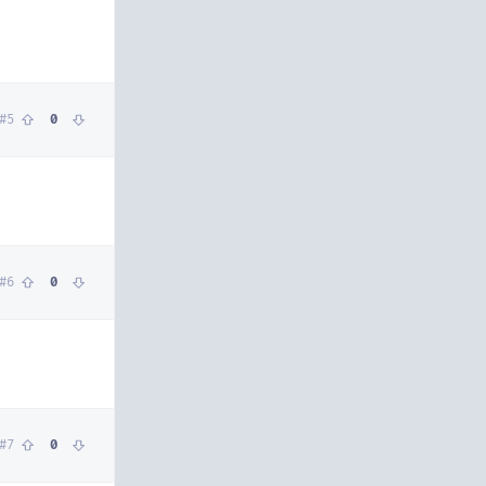
#
5
0
#
6
0
#
7
0