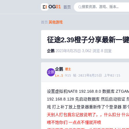
OG
01
首页
首页
/
其他游戏
征途2.39橙子分享最新一
企鹅
·
2023年8月25日
·
3,062
浏览
·
8
回复
企鹅
楼主
企鹅
Lv.
1
·
915
帖
·
2023年8月25日 上午02:15
设置虚拟机NAT8 192.168.8.0 数据库 ZTGAM
192.168.8.128 先启动数据库 然后启动
戏 打上补丁放上登录器重新传了个登录器 那
天别人打包我忘记放说明了，，什么扣分 什么
喂不饱你们 一点点不懂就开喷