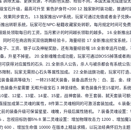
太庙 拆除太庙、更换资源，不同颜色奖励、经验不同，本国太庙完成建设
宝石升级，最高可升至 紫色护身符+200
12.独家新时装功能，普通
、效果同步官方。
13.独家推出VIP系统，玩家可通过充值或者金子兑换vi
全新推出转职系统，玩家可在NPC-秘籍收藏家处转职，每月规定时间可免
利姐姐处领取每日的工资，当月累计的时间越长领取的越多。
16.全新推
功能，同时可在商店购买双倍跳舞经验卡，海量经验
17.全新推出挖宝系统
获得金子、工资、银子以及神秘奖励，还有海量经验哦
18.全新幸运丹功能
装备，升星不掉星。
20.全新魂魄合成功能，玩家可通过BOSS掉落或者
用可获得对应属性的石头.
21.全新杀人公告，杀人与被杀都会有系统公
535限制，玩家无需担心石头等属性加成。
22.全新战旗功能，玩家可打
游戏装备最高等级为： 一转215弑天装备，装备品质分为 ：白、蓝、金、绿
紫色装备升星需要 无暇升级宝石
3.神圣绿色、紫色装备升至15星时，系
10星、12星、13星、14星、15星，战神套装、帝王套装、弑天套装可
可直接加成第二灵魂的属性，8件第二灵魂相同的可激活套装加成。
6.装
级之前的装备升级可保留星星、魂魄，升级后属性随机。
7.装备灵魂设置：
% 、忽视目标防御5%
8.第二灵魂设置：增加物理攻击力 1200 、增加
 600 、增加生命值 10000
在版本上精益求精，以玩法经典怀旧为主题