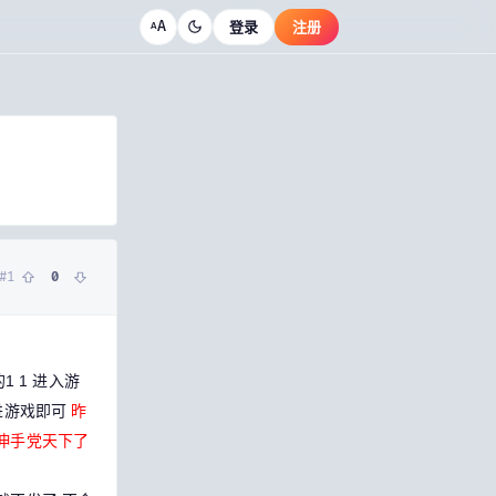
A
登录
注册
A
#
1
0
1 1 进入游
进游戏即可
昨
是伸手党天下了