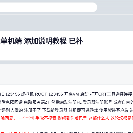
键单机端 添加说明教程 已补
E 123456 虚拟机 ROOT 123456
开启VM 启动 打开CRT工具选择连接
验证 然后克隆回话 启动服务端ZT 然后启动注册FL 登录器注册账号 或者自带的
个是别人做的 注册不了 下载新登录器 注册即可进游戏 使用紫装客户端 
骗回复， 一个个伸手党不摸索 得喂到你嘴巴里 这都什么人 这论坛都