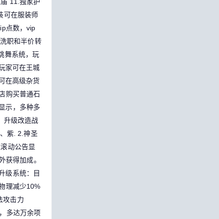
太庙
11.独家护
时装可在服装师
p点数，vip
费洗职和半价转
出跳舞系统，玩
，玩家可在王城
，可在高级杂货
商店购买普通石
告显示，多种多
造、升级改造战
、紫.
2.神圣
统滚动公告显
额外获得加成。
备升级系统：目
物理减少10%
魔法攻击力
，多达万余项