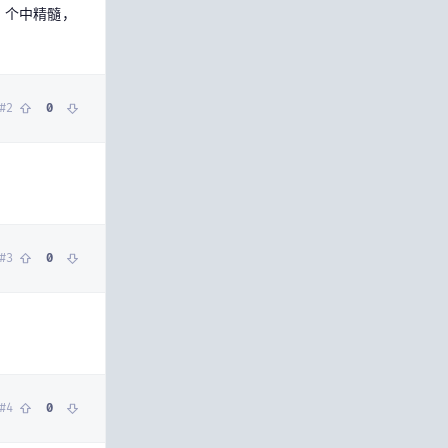
。个中精髓，
#
2
0
#
3
0
#
4
0