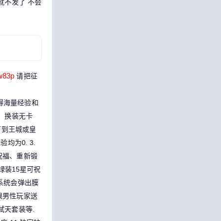
就不发了 不会
83p
请把征
得海量经验和
，换装无卡
后可到王城或皇
验均为0.
3.
祝福、重新锻
绿装15星可祝
系统会弹出膜
限男性玩家送
弑天套装等.