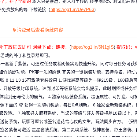
不了，补了个新的
本人只是搬运，别人群里传的 转手到论坛 测试能进 图
(
https://og1.in/Ue7P63
)
橙子免费放出的端
下载链接:
🔒 请
登录
后查看隐藏内容
补丁放进去即可 网盘下载：链接：
(
https://og1.in/6N1gIS
)
提取码：w
本游戏的补丁和登录器即可。
得一套新手紫装，可通过任务或者刷怪实现快速升级。同时每日任务可获
加竹蜻蜓功能，PK非一般的感觉
完美的一键换装功能，支持命名、拖动
 8 11 13 15可激活套装效果
1.游戏最高等级为一转215级，160级
级，开放等级封印系统，达到封印等级系统会给出提示，此时刷怪或任务经
体验到无与伦比的霸气。
4.独家马匹装备系统，超强属性、可打造、可
像下面的 登 获得一次随机奖励，每日0点刷新。
6.独家全新紫装系统，
级改造。
7.独家好友膜拜系统，当您的等级与好友等级相差10级以上，
推出送花系统，玩家可匿名或签名送花给心仪的女生，玩法同步官方。（只
福签名紫装可激活 星星套装系统、第二灵魂系统、战神套装、帝王套装、