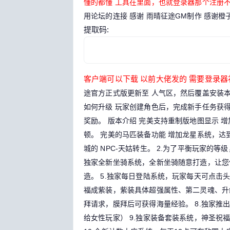
懂的都懂 工具在里面，也就登录器那个注册
用论坛的连接
感谢 雨晴征途GM制作 感谢
提取码:
客户端可以下载 以前大佬发的 需要登录器
途官方正式版更新至 人气区，然后覆盖安装
如何升级
玩家创建角色后，完成新手任务获
奖励。
版本介绍
完美支持重制版地图显示
增
顿。
完美的马匹装备功能
增加龙星系统，达到5
城的 NPC-天姑转生。
2.为了平衡玩家的等
独家全新坐骑系统，全新坐骑随意打造，让您
造。
5.独家每日登陆系统，玩家每天可点击头
福成紫装，紫装具体超强属性、第二灵魂、升
拜请求，膜拜后可获得海量经验。
8.独家
给女性玩家）
9.独家装备套装系统，神圣祝