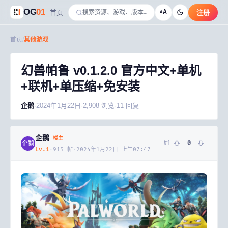
OG
01
A
首页
注册
A
首页
/
其他游戏
幻兽帕鲁 v0.1.2.0 官方中文+单机
+联机+单压缩+免安装
企鹅
·
2024年1月22日
·
2,908
浏览
·
11
回复
企鹅
楼主
#
1
0
企鹅
Lv.
1
·
915
帖
·
2024年1月22日 上午07:47