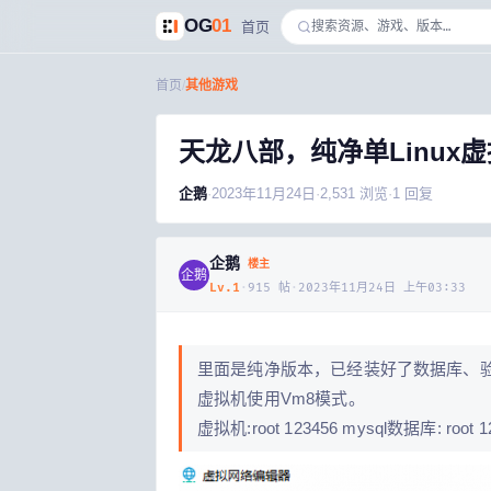
OG
01
首页
首页
/
其他游戏
天龙八部，纯净单Linux
企鹅
·
2023年11月24日
·
2,531
浏览
·
1
回复
企鹅
楼主
企鹅
Lv.
1
·
915
帖
·
2023年11月24日 上午03:33
里面是纯净版本，已经装好了数据库、
虚拟机使用Vm8模式。
虚拟机:root 123456 mysql数据库: root 12