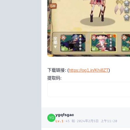
下载链接: (
https://og1.in/Khi8ZT
)
提取码:
ygqfsgac
YG
Lv.
1
·
45
帖
·
2024年2月5日 上午11:20