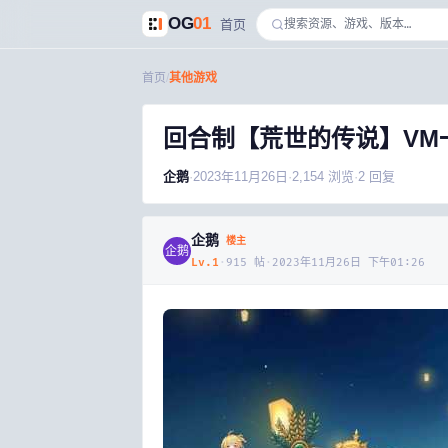
OG
01
首页
首页
/
其他游戏
回合制【荒世的传说】VM
企鹅
·
2023年11月26日
·
2,154
浏览
·
2
回复
企鹅
楼主
企鹅
Lv.
1
·
915
帖
·
2023年11月26日 下午01:26