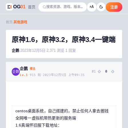
OG
01
A
首页
注册
A
首页
/
其他游戏
原神1.6，原神3.2，原神3.4一键端
企鹅
·
2023年12月5日
·
2,371
浏览
·
1
回复
企鹅
楼主
#
1
0
企鹅
Lv.
1
·
915
帖
·
2023年12月5日 上午09:35
centos桌面系统，自己搭建的，禁止任何人拿去圈钱
全网唯一虚拟机带热更新的服务端
1.6真端怀旧服下载地址：