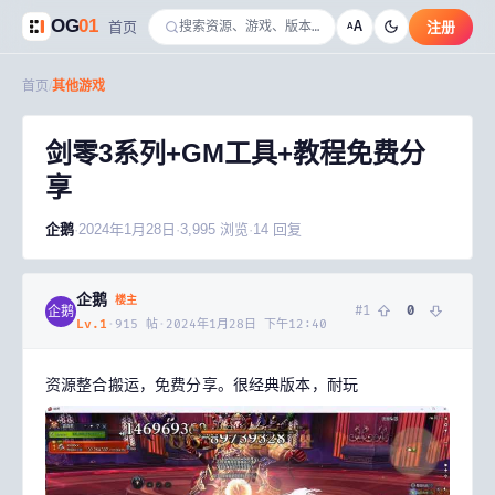
OG
01
A
首页
注册
A
首页
/
其他游戏
剑零3系列+GM工具+教程免费分
享
企鹅
·
2024年1月28日
·
3,995
浏览
·
14
回复
企鹅
楼主
#
1
0
企鹅
Lv.
1
·
915
帖
·
2024年1月28日 下午12:40
资源整合搬运，免费分享。很经典版本，耐玩