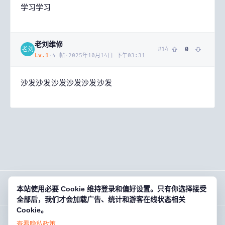
学习学习
老刘维修
#
14
0
老刘
Lv.
1
·
4
帖
·
2025年10月14日 下午03:31
沙发沙发沙发沙发沙发沙发
本站使用必要 Cookie 维持登录和偏好设置。只有你选择接受
OG
01
· 欧基零壹
全部后，我们才会加载广告、统计和游客在线状态相关
Cookie。
剑零3系列+GM工具+教程免费分享
游戏藏宝湾 · 老玩家的数字宝库 · og01.com
登录后回复
查看隐私政策