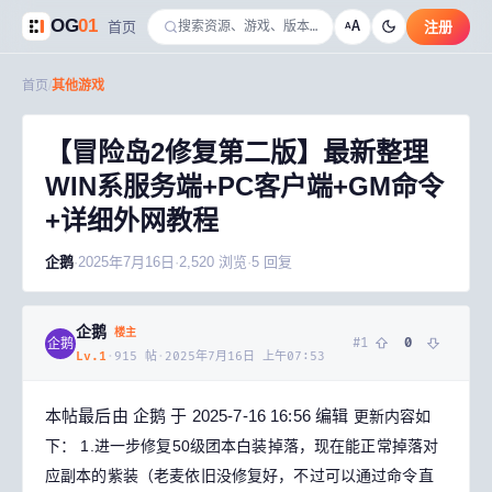
OG
01
A
首页
注册
A
首页
/
其他游戏
【冒险岛2修复第二版】最新整理
WIN系服务端+PC客户端+GM命令
+详细外网教程
企鹅
·
2025年7月16日
·
2,520
浏览
·
5
回复
企鹅
楼主
#
1
0
企鹅
Lv.
1
·
915
帖
·
2025年7月16日 上午07:53
本帖最后由 企鹅 于 2025-7-16 16:56 编辑
更新内容如
下：
1.进一步修复50级团本白装掉落，现在能正常掉落对
应副本的紫装（老麦依旧没修复好，不过可以通过命令直