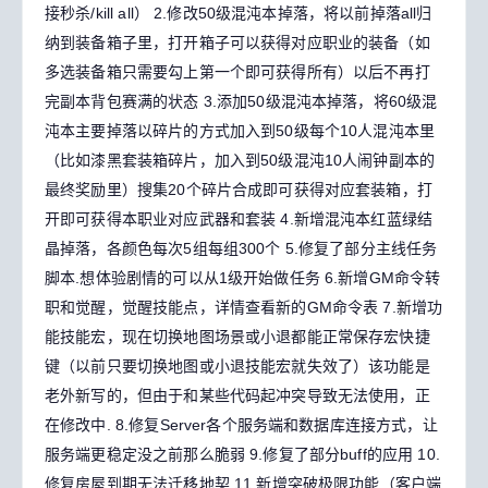
接秒杀/kill all）
2.修改50级混沌本掉落，将以前掉落all归
纳到装备箱子里，打开箱子可以获得对应职业的装备（如
多选装备箱只需要勾上第一个即可获得所有）以后不再打
完副本背包赛满的状态
3.添加50级混沌本掉落，将60级混
沌本主要掉落以碎片的方式加入到50级每个10人混沌本里
（比如漆黑套装箱碎片，加入到50级混沌10人闹钟副本的
最终奖励里）搜集20个碎片合成即可获得对应套装箱，打
开即可获得本职业对应武器和套装
4.新增混沌本红蓝绿结
晶掉落，各颜色每次5组每组300个
5.修复了部分主线任务
脚本.想体验剧情的可以从1级开始做任务
6.新增GM命令转
职和觉醒，觉醒技能点，详情查看新的GM命令表
7.新增功
能技能宏，现在切换地图场景或小退都能正常保存宏快捷
键（以前只要切换地图或小退技能宏就失效了）该功能是
老外新写的，但由于和某些代码起冲突导致无法使用，正
在修改中.
8.修复Server各个服务端和数据库连接方式，让
服务端更稳定没之前那么脆弱
9.修复了部分buff的应用
10.
修复房屋到期无法迁移地契
11.新增突破极限功能（客户端