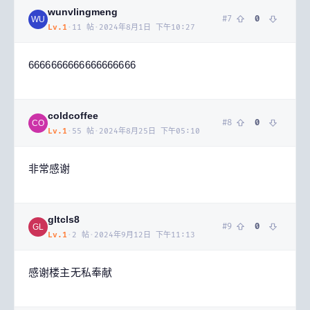
wunvlingmeng
#
7
0
WU
Lv.
1
·
11
帖
·
2024年8月1日 下午10:27
6666666666666666666
coldcoffee
#
8
0
CO
Lv.
1
·
55
帖
·
2024年8月25日 下午05:10
非常感谢
gltcls8
#
9
0
GL
Lv.
1
·
2
帖
·
2024年9月12日 下午11:13
感谢楼主无私奉献