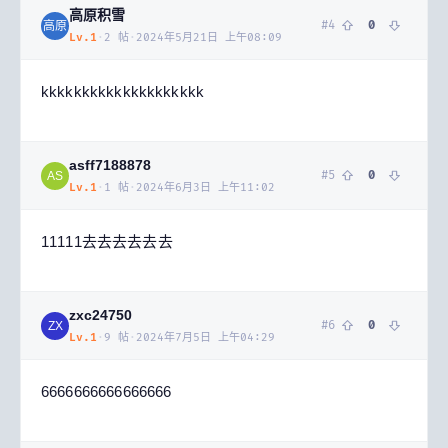
高原积雪
#
4
0
高原
Lv.
1
·
2
帖
·
2024年5月21日 上午08:09
kkkkkkkkkkkkkkkkkkkk
asff7188878
#
5
0
AS
Lv.
1
·
1
帖
·
2024年6月3日 上午11:02
11111去去去去去去
zxc24750
#
6
0
ZX
Lv.
1
·
9
帖
·
2024年7月5日 上午04:29
6666666666666666