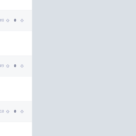
#
8
0
#
9
0
10
0