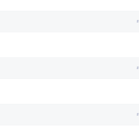
#
#
#