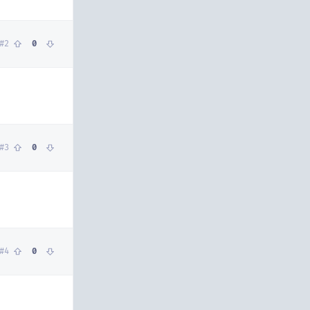
#
2
0
#
3
0
#
4
0