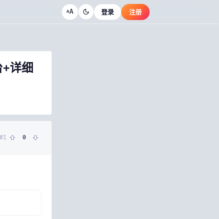
A
登录
注册
A
台+详细
#
1
0