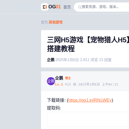
OG
01
首页
首页
/
其他游戏
三网H5游戏【宠物猎人H5
搭建教程
企鹅
·
2025年1月6日
·
2,811
浏览
·
13
回复
企鹅
楼主
企鹅
Lv.
1
·
915
帖
·
2025年1月6日 上午04:11
下载链接: (
https://og1.in/RNLWEy
)
提取码: