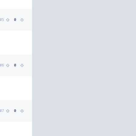
#
5
0
#
6
0
#
7
0